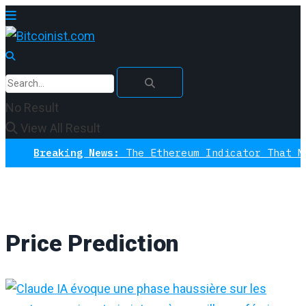
No Result
View All Result
Breaking News:
The Ethereum Indicator That Never
Price Prediction