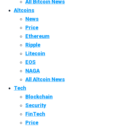
All Bitcoin News
Altcoins
News
Price
Ethereum
Ripple
Litecoin
EOS
NAGA
All Altcoin News
Tech
Blockchain
Security
FinTech
Price