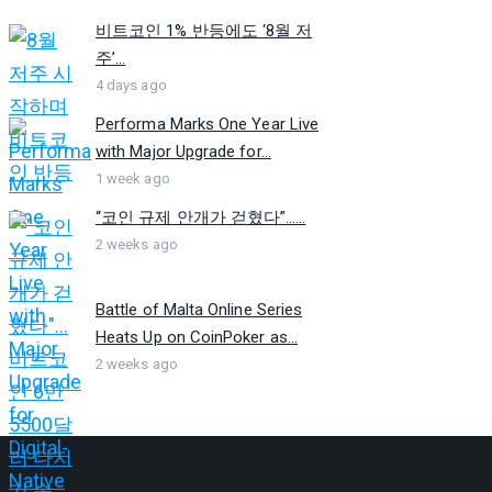
비트코인 1% 반등에도 ‘8월 저
주’...
4 days ago
Performa Marks One Year Live
with Major Upgrade for...
1 week ago
“코인 규제 안개가 걷혔다”…...
2 weeks ago
Battle of Malta Online Series
Heats Up on CoinPoker as...
2 weeks ago