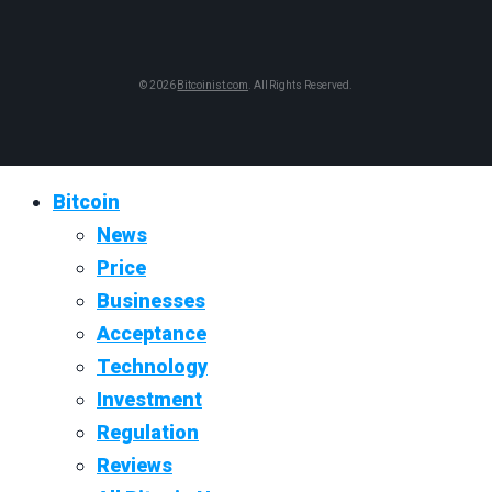
© 2026
Bitcoinist.com
. All Rights Reserved.
Bitcoin
News
Price
Businesses
Acceptance
Technology
Investment
Regulation
Reviews