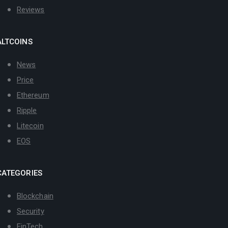
Reviews
ALTCOINS
News
Price
Ethereum
Ripple
Litecoin
EOS
CATEGORIES
Blockchain
Security
FinTech