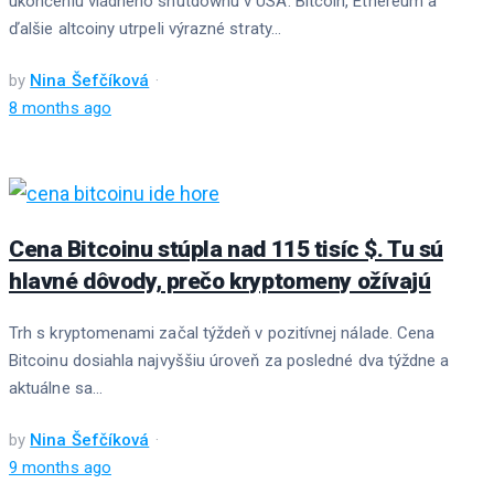
ukončeniu vládneho shutdownu v USA. Bitcoin, Ethereum a
ďalšie altcoiny utrpeli výrazné straty...
by
Nina Šefčíková
8 months ago
Cena Bitcoinu stúpla nad 115 tisíc $. Tu sú
hlavné dôvody, prečo kryptomeny ožívajú
Trh s kryptomenami začal týždeň v pozitívnej nálade. Cena
Bitcoinu dosiahla najvyššiu úroveň za posledné dva týždne a
aktuálne sa...
by
Nina Šefčíková
9 months ago