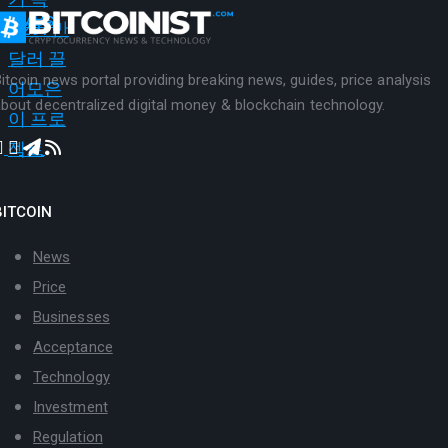
itcoin news portal providing breaking news, guides, price analysis
bout decentralized digital money & blockchain technology.
BITCOIN
News
Price
Businesses
Acceptance
Technology
Investment
Regulation