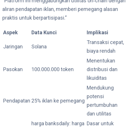
“Platform ini menggabungkan utilitas on‑chain dengan
aliran pendapatan iklan, memberi pemegang alasan
praktis untuk berpartisipasi.”
Aspek
Data Kunci
Implikasi
Transaksi cepat,
Jaringan
Solana
biaya rendah
Menentukan
Pasokan
100.000.000 token
distribusi dan
likuiditas
Mendukung
potensi
Pendapatan
25% iklan ke pemegang
pertumbuhan
dan utilitas
harga banksdaily: harga
Dasar untuk