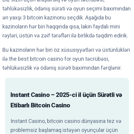
təhlükəsizlik, ödəniş sürəti və oyun seçimi baxımından
ən yaxşı 3 bitcoin kazinonu seçdik. Aşağıda bu
kazinoların hər biri haqqında qısa, lakin faydalı mini
rəyləri, üstün və zəif tərəfləri ilə birlikdə təqdim edirik.
Bu kazinoların hər biri öz xüsusiyyətləri və üstünlükləri
ilə the best bitcoin casino for oyun təcrübəsi,
təhlükəsizlik və ödəniş sürəti baxımından fərqlənir.
Instant Casino – 2025-ci il üçün Sürətli və
Etibarlı Bitcoin Casino
Instant Casino, bitcoin casino dünyasına tez və
problemsiz başlamaq istəyən oyunçular üçün