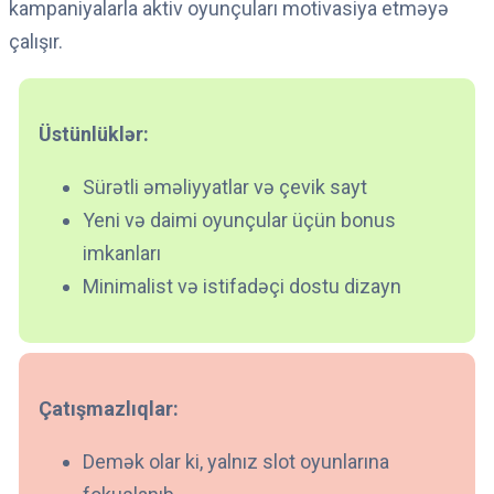
kampaniyalarla aktiv oyunçuları motivasiya etməyə
çalışır.
Üstünlüklər:
Sürətli əməliyyatlar və çevik sayt
Yeni və daimi oyunçular üçün bonus
imkanları
Minimalist və istifadəçi dostu dizayn
Çatışmazlıqlar:
Demək olar ki, yalnız slot oyunlarına