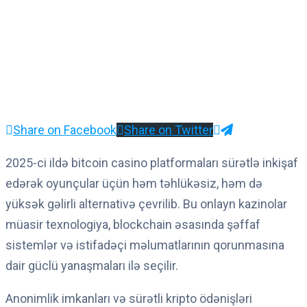
Share on Facebook
Share on Twitter
2025-ci ildə bitcoin casino platformaları sürətlə inkişaf
edərək oyunçular üçün həm təhlükəsiz, həm də
yüksək gəlirli alternativə çevrilib. Bu onlayn kazinolar
müasir texnologiya, blockchain əsasında şəffaf
sistemlər və istifadəçi məlumatlarının qorunmasına
dair güclü yanaşmaları ilə seçilir.
Anonimlik imkanları və sürətli kripto ödənişləri