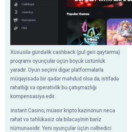
Xüsusilə gündəlik cashback (pul geri qaytarma)
proqramı oyunçular üçün böyük üstünlük
yaradır. Oyun seçimi digər platformalarla
müqayisədə bir qədər məhdud olsa da, istifadə
rahatlığı və operativlik bu çatışmazlığı
kompensasiya edir.
Instant Casino, müasir kripto kazinonun necə
rahat və təhlükəsiz ola biləcəyinin bariz
nümunəsidir. Yeni oyunçular üçün cəlbedici