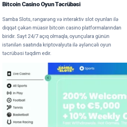
Bitcoin Casino Oyun Təcrübəsi
Samba Slots, rəngarəng və interaktiv slot oyunları ilə
diqqət çəkən müasir bitcoin casino platformalarından
biridir. Sayt 24/7 açıq olmaqla, oyunçulara günün
istənilən saatında kriptovalyuta ilə əyləncəli oyun
təcrübəsi təqdim edir.