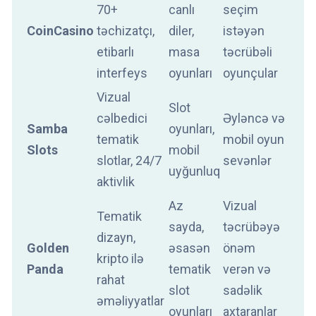
70+
canlı
seçim
CoinCasino
təchizatçı,
diler,
istəyən
etibarlı
masa
təcrübəli
interfeys
oyunları
oyunçular
Vizual
Slot
cəlbedici
Əyləncə və
Samba
oyunları,
tematik
mobil oyun
Slots
mobil
slotlar, 24/7
sevənlər
uyğunluq
aktivlik
Az
Vizual
Tematik
sayda,
təcrübəyə
dizayn,
Golden
əsasən
önəm
kripto ilə
Panda
tematik
verən və
rahat
slot
sadəlik
əməliyyatlar
oyunları
axtaranlar