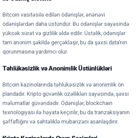
Bitcoin vasitəsilə edilən ödənişlər, ənənəvi
ödənişlərdən daha üstündür. Bu ödənişlər sayəsində
yüksək sürət və gizlilik əldə edilir. Üstəlik, ödənişlər
tam anonim şəkildə gerçəkləşir, bu da şəxsi data’nın
qorunmasına yardımcı olur.
Təhlükəsizlik və Anonimlik Üstünlükləri
Bitcoin kazinolarında təhlükəsizlik və anonimlik ön
plandadır. Kripto güvənlik özəllikləri sayəsində, şəxsi
məlumatlar güvəndədir. Ödənişlər, blockchain
texnologiyası ilə həyata keçirilir, bu da tranzaksiyanın
şəffaflığını və sahtəliklə mübarizəni asanlaşdırır.