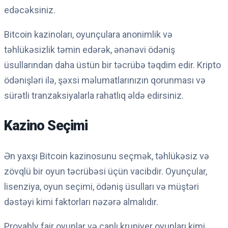
edəcəksiniz.
Bitcoin kazinoları, oyunçulara anonimlik və
təhlükəsizlik təmin edərək, ənənəvi ödəniş
üsullarından daha üstün bir təcrübə təqdim edir. Kripto
ödənişləri ilə, şəxsi məlumatlarınızın qorunması və
sürətli tranzaksiyalarla rahatlıq əldə edirsiniz.
Kazino Seçimi
Ən yaxşı Bitcoin kazinosunu seçmək, təhlükəsiz və
zövqlü bir oyun təcrübəsi üçün vacibdir. Oyunçular,
lisenziya, oyun seçimi, ödəniş üsulları və müştəri
dəstəyi kimi faktorları nəzərə almalıdır.
Provably fair oyunlar və canlı krupiyer oyunları kimi