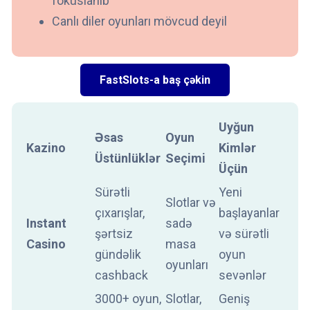
fokuslanıb
Canlı diler oyunları mövcud deyil
FastSlots-a baş çəkin
Uyğun
Əsas
Oyun
Kazino
Kimlər
Üstünlüklər
Seçimi
Üçün
Sürətli
Yeni
Slotlar və
çıxarışlar,
başlayanlar
Instant
sadə
şərtsiz
və sürətli
Casino
masa
gündəlik
oyun
oyunları
cashback
sevənlər
3000+ oyun,
Slotlar,
Geniş