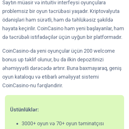
Saytın müasir və intuitiv interfeysi oyunçulara
problemsiz bir oyun təcrübəsi yaşadır. Kriptovalyuta
ödənişləri həm sürətli, həm də təhlükəsiz şəkildə
həyata keçirilir. CoinCasino həm yeni başlayanlar, həm
də təcrübəli istifadəçilər üçün uyğun bir platformadır.
CoinCasino-da yeni oyunçular üçün 200 welcome
bonus up təklif olunur, bu da ilkin depozitinizi
əhəmiyyətli dərəcədə artırır. Buna baxmayaraq, geniş
oyun kataloqu və etibarlı əməliyyat sistemi
CoinCasino-nu fərqləndirir.
Üstünlüklər:
3000+ oyun və 70+ oyun təminatçısı