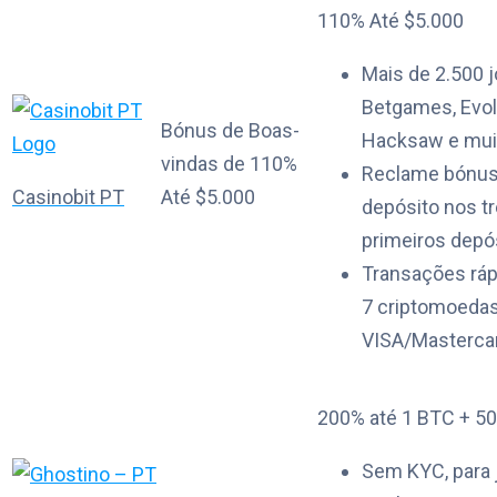
110% Até $5.000
Mais de 2.500 
Betgames, Evol
Bónus de Boas-
Hacksaw e mui
vindas de 110%
Reclame bónus
Casinobit PT
Até $5.000
depósito nos t
primeiros depó
Transações rá
7 criptomoedas
VISA/Masterca
200% até 1 BTC + 50
Sem KYC, para 