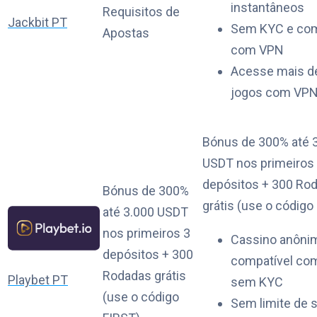
instantâneos
Requisitos de
Jackbit PT
Sem KYC e com
Apostas
com VPN
Acesse mais d
jogos com VP
Bónus de 300% até 
USDT nos primeiros
depósitos + 300 Ro
Bónus de 300%
grátis (use o código
até 3.000 USDT
nos primeiros 3
Cassino anôni
depósitos + 300
compatível co
Rodadas grátis
Playbet PT
sem KYC
(use o código
Sem limite de 