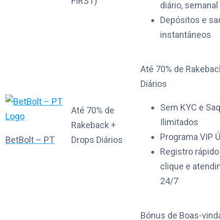
FIRST)
diário, semana
Depósitos e s
instantâneos
Até 70% de Rakebac
Diários
Sem KYC e Sa
Até 70% de
Ilimitados⁠
Rakeback +
Programa VIP Ún
BetBolt – PT
Drops Diários
Registro rápid
clique e atend
24/7
Bónus de Boas-vind