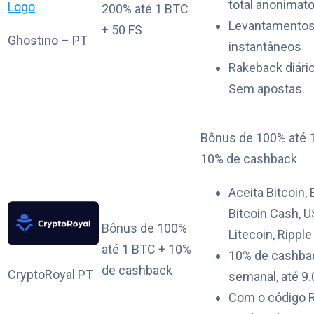
total anonimato
200% até 1 BTC
Levantamento
+ 50 FS
Ghostino – PT
instantâneos
Rakeback diário
Sem apostas.
Bônus de 100% até 
10% de cashback
Aceita Bitcoin,
Bitcoin Cash, U
Bônus de 100%
Litecoin, Ripple
até 1 BTC + 10%
10% de cashba
de cashback
CryptoRoyal PT
semanal, até 9
Com o código 