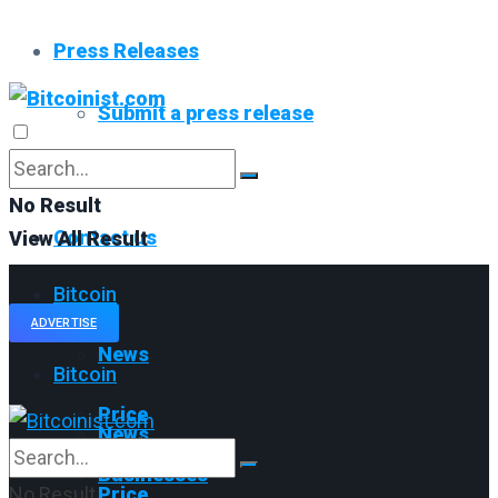
Press Releases
Submit a press release
Read All
No Result
Contact us
View All Result
Bitcoin
ADVERTISE
News
Bitcoin
Price
News
Businesses
No Result
Price