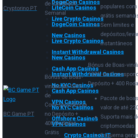
DogeCoin Casinos
de Cashback
populares com
LiteCoin Casinos
Cryptorino PT
Semanal
grátis semanai
Live Crypto Casinos
DogeCoin Casinos
Sem limites e
depósitos/lev
New Casinos
Live Crypto Casinos
instantâneos
Instant Withdrawal Casinos
New Casinos
Bónus de Boas-vind
Cash App Casinos
Instant Withdrawal Casinos
100% de Correspond
Bónus de Boas-
Depósito + 400 Roda
No KYC Casinos
vindas de 100%
Cash App Casinos
de
Pacote de boas
VPN Casinos
Correspondência
No KYC Casinos
valor de até 2
BC Game PT
no Depósito +
Suporta mais d
Offshore Casinos
400 Rodadas
VPN Casinos
criptomoedas
Grátis
Crypto Casinos IT
Esquema gene