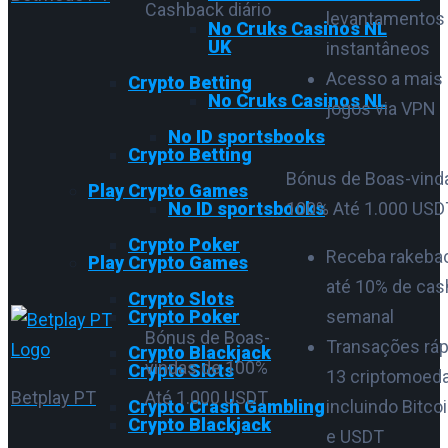
Cashback diário
levantamentos
No Cruks Casinos NL
UK
instantâneos
Acesso a mais 
Crypto Betting
No Cruks Casinos NL
jogos via VPN
No ID sportsbooks
Crypto Betting
Bónus de Boas-vind
Play Crypto Games
No ID sportsbooks
100% Até 1.000 USD
Crypto Poker
Receba rakebac
Play Crypto Games
até 10% de ca
Crypto Slots
Crypto Poker
semanal
Bónus de Boas-
Transações rá
Crypto Blackjack
vindas de 100%
Crypto Slots
13 criptomoeda
Betplay PT
Até 1.000 USDT
Crypto Crash Gambling
incluindo Bitcoi
Crypto Blackjack
e USDT