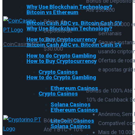
Bônus de Depósito 
Why Use Blockchain Technology?
Até $30.000
Bitcoin vs Ethereum
Bônus de
Bitcoin Cash ABC vs. Bitcoin Cash SV
Até $100.000 
Why Use Blockchain Technology?
Depósito de
semanais
How to Buy Cryptocurrency
200% Até
Saques instan
CoinCasino PT
Bitcoin Cash ABC vs. Bitcoin Cash SV
$30.000
usando cripto
How to do Crypto Gambling
Ofertas de roda
How to Buy Cryptocurrency
e apostas gráti
Crypto Casinos
How to do Crypto Gambling
Ethereum Casinos
Bónus de 100% Até 
Crypto Casinos
10% de Cashback S
Solana Casinos
Ethereum Casinos
Anónimo, Sem 
Bónus de 100%
LiteCoin Casinos
Compatível c
Solana Casinos
Até 1 BTC + 10%
Mais de 10.000