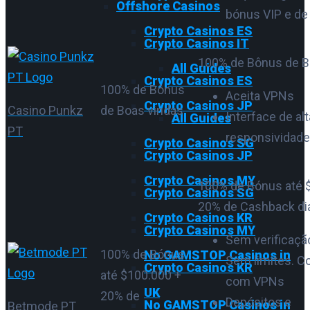
Offshore Casinos
bónus VIP e de 
Crypto Casinos ES
Crypto Casinos IT
100% de Bônus de B
All Guides
Crypto Casinos ES
100% de Bônus
Aceita VPNs
Crypto Casinos JP
Casino Punkz
de Boas vindas
Interface de alt
All Guides
PT
responsividade
Crypto Casinos SG
Crypto Casinos JP
Crypto Casinos MY
100% de Bónus até 
Crypto Casinos SG
20% de Cashback diá
Crypto Casinos KR
Crypto Casinos MY
Sem verificaçã
100% de Bónus
No GAMSTOP Casinos in
Sem limites. C
Crypto Casinos KR
até $100.000 +
com VPNs
UK
20% de
Depósitos e
No GAMSTOP Casinos in
Betmode PT