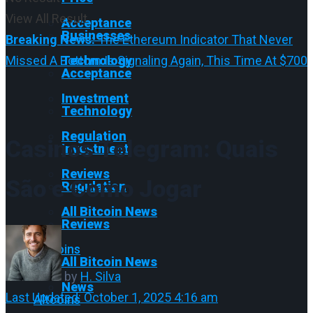
View All Result
Acceptance
Businesses
Breaking News:
The Ethereum Indicator That Never
Missed A Bottom Is Signaling Again, This Time At $700
Technology
Acceptance
Investment
Technology
Regulation
Casinos Telegram: Quais
Investment
Reviews
São e Como Jogar
Regulation
All Bitcoin News
Reviews
Altcoins
All Bitcoin News
by
H. Silva
News
Last Updated: October 1, 2025 4:16 am
Altcoins