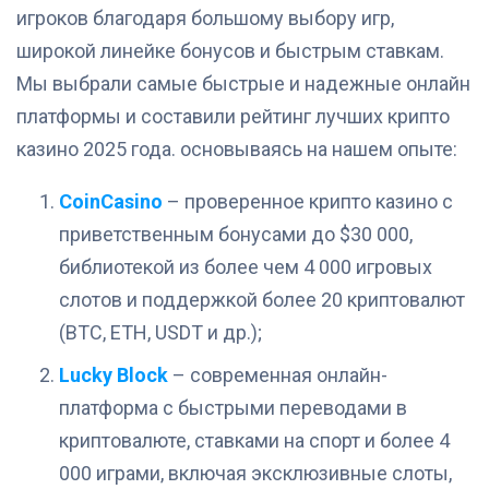
игроков благодаря большому выбору игр,
широкой линейке бонусов и быстрым ставкам.
Мы выбрали самые быстрые и надежные онлайн
платформы и составили рейтинг лучших крипто
казино 2025 года. основываясь на нашем опыте:
CoinCasino
– проверенное крипто казино с
приветственным бонусами до $30 000,
библиотекой из более чем 4 000 игровых
слотов и поддержкой более 20 криптовалют
(BTC, ETH, USDT и др.);
Lucky Block
– современная онлайн-
платформа с быстрыми переводами в
криптовалюте, ставками на спорт и более 4
000 играми, включая эксклюзивные слоты,