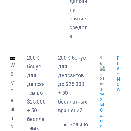
депози
т и
снятие
средст
в
200%
200% бонус
9.
P
6
L
W
бонус
для
A
S
Y
для
депозитов
N
M
депози
до $25.000
O
W
C
тов до
+ 50
W
a
S
$25.000
бесплатных
M
si
+ 50
вращений
C
as
n
беспла
in
Большо
o
o
тных