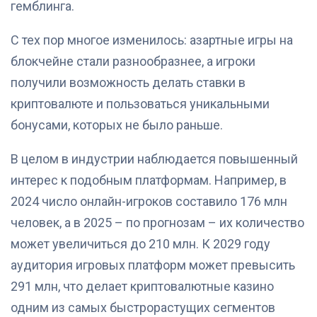
гемблинга.
С тех пор многое изменилось: азартные игры на
блокчейне стали разнообразнее, а игроки
получили возможность делать ставки в
криптовалюте и пользоваться уникальными
бонусами, которых не было раньше.
В целом в индустрии наблюдается повышенный
интерес к подобным платформам. Например, в
2024 число онлайн-игроков составило 176 млн
человек, а в 2025 – по прогнозам – их количество
может увеличиться до 210 млн. К 2029 году
аудитория игровых платформ может превысить
291 млн, что делает криптовалютные казино
одним из самых быстрорастущих сегментов