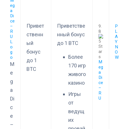
Привет
Приветстве
9.
P
8
L
ственн
нный бонус
A
Y
ый
до 1 BTC
N
бонус
O
Более
W
до 1
M
M
170 игр
eg
BTC
e
a
живого
Di
g
казино
ce
–
a
R
Игры
Di
U
от
c
ведущ
e
их
–
провай