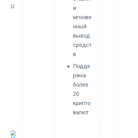
U
и
мгнове
нный
вывод
средст
в
Подде
ржка
более
20
крипто
валют