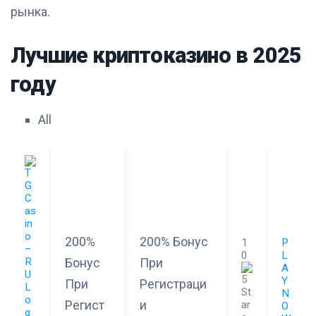
рынка.
Лучшие криптоказино в 2025
году
All
200%
200% Бонус
1
P
0
L
Бонус
При
A
Y
При
Регистраци
N
Регист
и
O