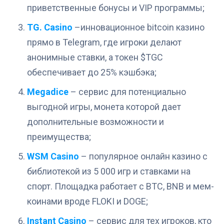
приветственные бонусы и VIP программы;
TG. Casino
–инновационное bitcoin казино
прямо в Telegram, где игроки делают
анонимные ставки, а токен $TGC
обеспечивает до 25% кэшбэка;
Megadice
– сервис для потенциально
выгодной игры, монета которой дает
дополнительные возможности и
преимущества;
WSM Casino
– популярное онлайн казино с
библиотекой из 5 000 игр и ставками на
спорт. Площадка работает с BTC, BNB и мем-
коинами вроде FLOKI и DOGE;
Instant Casino
– сервис для тех игроков, кто