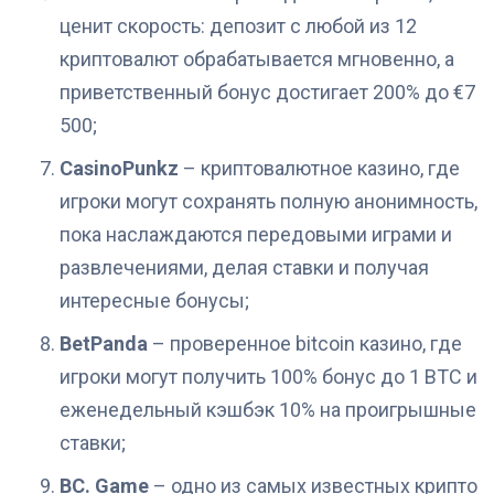
ценит скорость: депозит с любой из 12
криптовалют обрабатывается мгновенно, а
приветственный бонус достигает 200% до €7
500;
CasinoPunkz
– криптовалютное казино, где
игроки могут сохранять полную анонимность,
пока наслаждаются передовыми играми и
развлечениями, делая ставки и получая
интересные бонусы;
BetPanda
– проверенное bitcoin казино, где
игроки могут получить 100% бонус до 1 BTC и
еженедельный кэшбэк 10% на проигрышные
ставки;
BC. Game
– одно из самых известных крипто