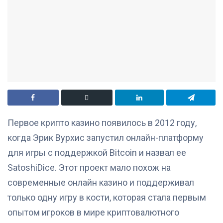
Первое крипто казино появилось в 2012 году,
когда Эрик Вурхис запустил онлайн-платформу
для игры с поддержкой Bitcoin и назвал ее
SatoshiDice. Этот проект мало похож на
современные онлайн казино и поддерживал
только одну игру в кости, которая стала первым
опытом игроков в мире криптовалютного