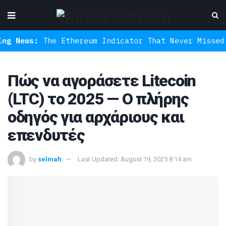
he Ethereum Indicator That Never Missed A Bottom 
Πώς να αγοράσετε Litecoin
(LTC) το 2025 — Ο πλήρης
οδηγός για αρχάριους και
επενδυτές
by
selmah
Last Updated: August 19, 2025 8:14 am