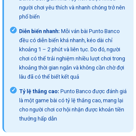
người chơi yêu thích và nhanh chóng trở nên
phổ biến
✓
Diễn biến nhanh:
Mỗi ván bài Punto Banco
đều có diễn biến khá nhanh, kéo dài chỉ
khoảng 1 – 2 phút và liên tục. Do đó, người
chơi có thể trải nghiệm nhiều lượt chơi trong
khoảng thời gian ngắn và không cần chờ đợi
lâu đã có thể biết kết quả
✓
Tỷ lệ thắng cao:
Punto Banco được đánh giá
là một game bài có tỷ lệ thắng cao, mang lại
cho người chơi cơ hội nhận được khoản tiền
thưởng hấp dẫn