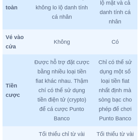
lộ mặt và cả
toàn
không lo lộ danh tính
danh tính cá
cá nhân
nhân
Vé vào
Không
Có
cửa
Được hỗ trợ đặt cược
Chỉ có thể sử
bằng nhiều loại tiền
dụng một số
fiat khác nhau. Thậm
loại tiền fiat
Tiền
chí có thể sử dụng
nhất định mà
cược
tiền điện tử (crypto)
sòng bạc cho
để cá cược Punto
phép để chơi
Banco
Punto Banco
Tối thiểu chỉ từ vài
Tối thiểu từ vài