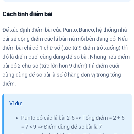
Cách tính điểm bài
Để xác định điểm bài của Punto, Banco, hệ thống nhà
cái sẽ cộng điểm các lá bài mà mỗi bên đang có. Nếu
điểm bài chỉ có 1 chữ số (tức từ 9 điểm trở xuống) thì
đó là điểm cuối cùng dùng để so bài. Nhưng nếu điểm
bài có 2 chữ số (tức lớn hơn 9 điểm) thì điểm cuối
cùng dùng để so bài là số ở hàng đơn vị trong tổng
điểm.
Ví dụ:
Punto có các lá bài 2-5 => Tổng điểm = 2 + 5
= 7 < 9 => Điểm dùng để so bài là 7