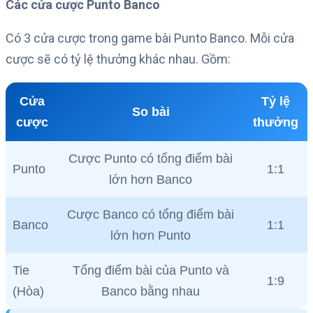
Các cửa cược Punto Banco
Có 3 cửa cược trong game bài Punto Banco. Mỗi cửa
cược sẽ có tỷ lệ thưởng khác nhau. Gồm:
Cửa
Tỷ lệ
So bài
cược
thưởng
Cược Punto có tổng điểm bài
Punto
1:1
lớn hơn Banco
Cược Banco có tổng điểm bài
Banco
1:1
lớn hơn Punto
Tie
Tổng điểm bài của Punto và
1:9
(Hòa)
Banco bằng nhau