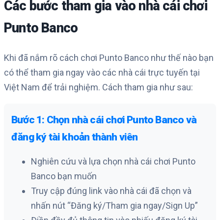
Các bước tham gia vào nhà cái chơi
Punto Banco
Khi đã nắm rõ cách chơi Punto Banco như thế nào bạn
có thể tham gia ngay vào các nhà cái trực tuyến tại
Việt Nam để trải nghiệm. Cách tham gia như sau:
Bước 1: Chọn nhà cái chơi Punto Banco và
đăng ký tài khoản thành viên
Nghiên cứu và lựa chọn nhà cái chơi Punto
Banco bạn muốn
Truy cập đúng link vào nhà cái đã chọn và
nhấn nút “Đăng ký/Tham gia ngay/Sign Up”