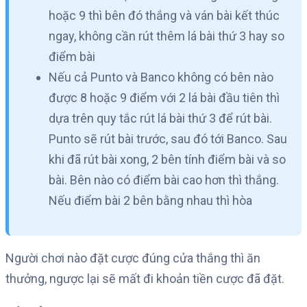
hoặc 9 thì bên đó thắng và ván bài kết thúc
ngay, không cần rút thêm lá bài thứ 3 hay so
điểm bài
Nếu cả Punto và Banco không có bên nào
được 8 hoặc 9 điểm với 2 lá bài đầu tiên thì
dựa trên quy tắc rút lá bài thứ 3 để rút bài.
Punto sẽ rút bài trước, sau đó tới Banco. Sau
khi đã rút bài xong, 2 bên tính điểm bài và so
bài. Bên nào có điểm bài cao hơn thì thắng.
Nếu điểm bài 2 bên bằng nhau thì hòa
Người chơi nào đặt cược đúng cửa thắng thì ăn
thưởng, ngược lại sẽ mất đi khoản tiền cược đã đặt.