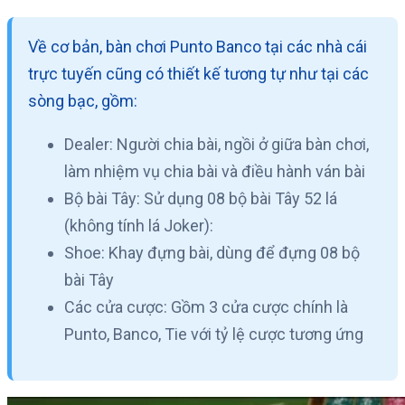
Về cơ bản, bàn chơi Punto Banco tại các nhà cái
trực tuyến cũng có thiết kế tương tự như tại các
sòng bạc, gồm:
Dealer: Người chia bài, ngồi ở giữa bàn chơi,
làm nhiệm vụ chia bài và điều hành ván bài
Bộ bài Tây: Sử dụng 08 bộ bài Tây 52 lá
(không tính lá Joker):
Shoe: Khay đựng bài, dùng để đựng 08 bộ
bài Tây
Các cửa cược: Gồm 3 cửa cược chính là
Punto, Banco, Tie với tỷ lệ cược tương ứng