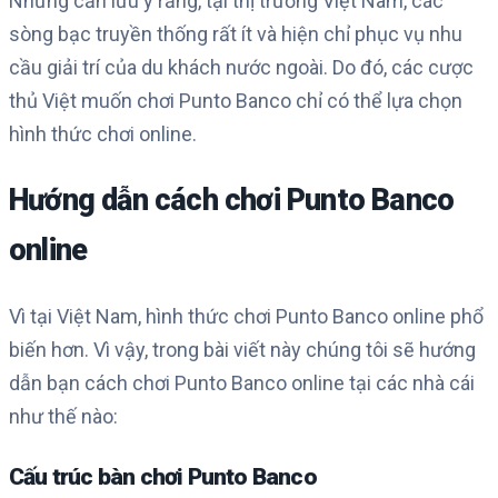
Nhưng cần lưu ý rằng, tại thị trường Việt Nam, các
sòng bạc truyền thống rất ít và hiện chỉ phục vụ nhu
cầu giải trí của du khách nước ngoài. Do đó, các cược
thủ Việt muốn chơi Punto Banco chỉ có thể lựa chọn
hình thức chơi online.
Hướng dẫn cách chơi Punto Banco
online
Vì tại Việt Nam, hình thức chơi Punto Banco online phổ
biến hơn. Vì vậy, trong bài viết này chúng tôi sẽ hướng
dẫn bạn cách chơi Punto Banco online tại các nhà cái
như thế nào:
Cấu trúc bàn chơi Punto Banco