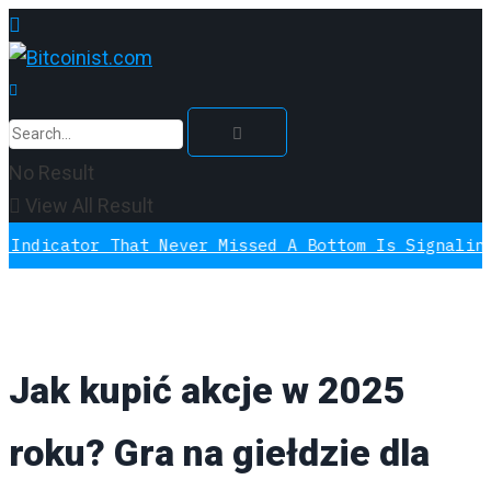
No Result
View All Result
 That Never Missed A Bottom Is Signaling Again, T
Jak kupić akcje w 2025
roku? Gra na giełdzie dla