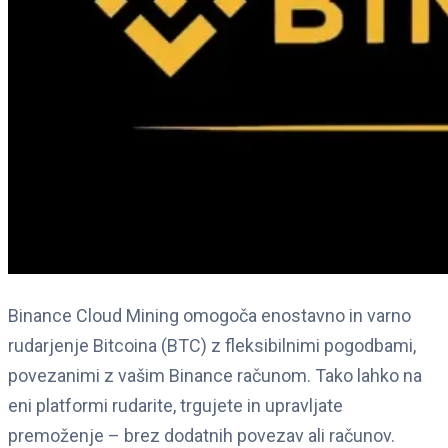
Binance Cloud Mining omogoča enostavno in varno
rudarjenje Bitcoina (BTC) z fleksibilnimi pogodbami,
povezanimi z vašim Binance računom. Tako lahko na
eni platformi rudarite, trgujete in upravljate
premoženje – brez dodatnih povezav ali računov.