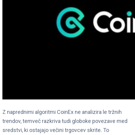
Z naprednimi algoritmi CoinEx ne analizira le tržnih
trendov, temveč razkriva tudi globoke povezave med
sredstvi, ki ostajajo večini trgovcev skrite. To