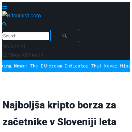
No Result
View All Result
s:
The Ethereum Indicator That Never Missed A Botto
Najboljša kripto borza za
začetnike v Sloveniji leta