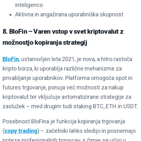
inteligenco
Aktivna in angažirana uporabniška skupnost
8. BloFin – Varen vstop v svet kriptovalut z
možnostjo kopiranja strategij
BloFin
, ustanovljen leta 2021, je nova, a hitro rastoča
kripto borza, ki uporablja različne mehanizme za
privabljanje uporabnikov. Platforma omogoča spot in
futures trgovanje, ponuja več možnosti za nakup
kriptovalut ter vključuje avtomatizirane strategije za
zaslužek – med drugim tudi staking BTC, ETH in USDT.
Posebnost BloFina je funkcija kopiranja trgovanja
(
copy trading
) – začetniki lahko sledijo in posnemajo
poteze profesionalnih trgovcev, s čimer se učijo v