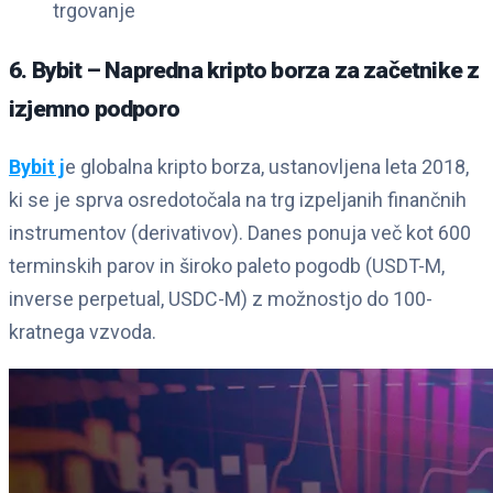
trgovanje
6. Bybit – Napredna kripto borza za začetnike z
izjemno podporo
Bybit j
e globalna kripto borza, ustanovljena leta 2018,
ki se je sprva osredotočala na trg izpeljanih finančnih
instrumentov (derivativov). Danes ponuja več kot 600
terminskih parov in široko paleto pogodb (USDT-M,
inverse perpetual, USDC-M) z možnostjo do 100-
kratnega vzvoda.