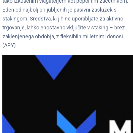
tako izkušenim vlagateljem kot popolnim začetnikom.
Eden od najbolj priljubljenih je pasivni zaslužek s
stakingom. Sredstva, ki jih ne uporabljate za aktivno
trgovanje, lahko enostavno vključite v staking – brez
zaklenjenega obdobja, z fleksibilnimi letnimi donosi
(APY).