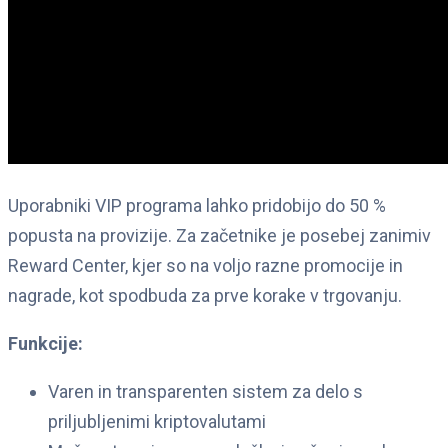
Uporabniki VIP programa lahko pridobijo do 50 %
popusta na provizije. Za začetnike je posebej zanimiv
Reward Center, kjer so na voljo razne promocije in
nagrade, kot spodbuda za prve korake v trgovanju.
Funkcije:
Varen in transparenten sistem za delo s
priljubljenimi kriptovalutami