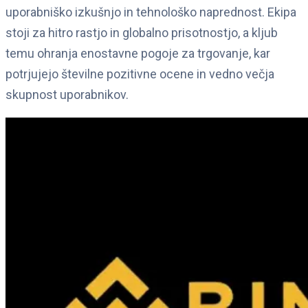
uporabniško izkušnjo in tehnološko naprednost. Ekipa
stoji za hitro rastjo in globalno prisotnostjo, a kljub
temu ohranja enostavne pogoje za trgovanje, kar
potrjujejo številne pozitivne ocene in vedno večja
skupnost uporabnikov.