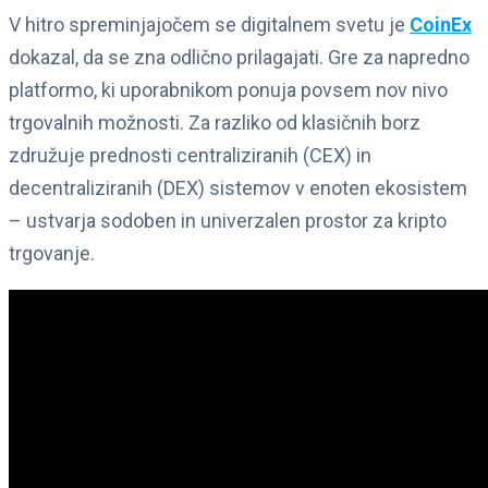
V hitro spreminjajočem se digitalnem svetu je
CoinEx
dokazal, da se zna odlično prilagajati. Gre za napredno
platformo, ki uporabnikom ponuja povsem nov nivo
trgovalnih možnosti. Za razliko od klasičnih borz
združuje prednosti centraliziranih (CEX) in
decentraliziranih (DEX) sistemov v enoten ekosistem
– ustvarja sodoben in univerzalen prostor za kripto
trgovanje.