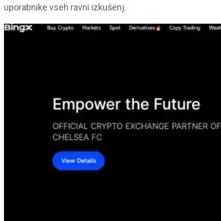
uporabnike vseh ravni izkušenj.