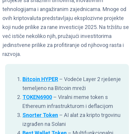
projekte sa snažnim timovima, inovativnim
tehnologijama i angažiranim zajednicama. Mnoge od
ovih kriptovaluta predstavljaju eksplozivne projekte
koji nude prilike za rane investicije 2025. Na tržištu se
već ističe nekoliko njih, pružajući investitorima
jedinstvene prilike za profitiranje od njihovog rasta i
razvoja.
Bitcoin HYPER
– Vodeće Layer 2 rješenje
temeljeno na Bitcoin mreži
TOKEN6900
– Viralni meme token s
Ethereum infrastrukturom i deflacijom
Snorter Token
– AI alat za kripto trgovinu
izgrađen na Solani
Best Wallet Token
– Multifunkcionalni