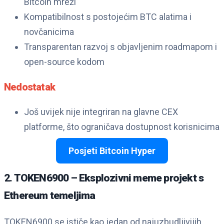
Bitcoin mreži
Kompatibilnost s postojećim BTC alatima i
novčanicima
Transparentan razvoj s objavljenim roadmapom i
open-source kodom
Nedostatak
Još uvijek nije integriran na glavne CEX
platforme, što ograničava dostupnost korisnicima
Posjeti Bitcoin Hyper
2. TOKEN6900 – Eksplozivni meme projekt s
Ethereum temeljima
TOKEN6900 se ističe kao jedan od najuzbudljivijih