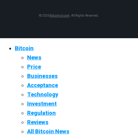
© 2026
Bitcoinist.com
. All Rights Reserved.
Bitcoin
News
Price
Businesses
Acceptance
Technology
Investment
Regulation
Reviews
All Bitcoin News