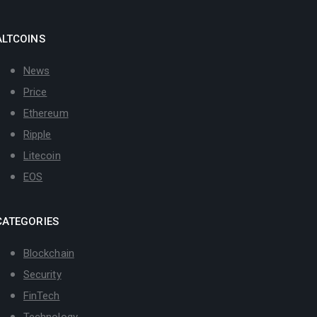
ALTCOINS
News
Price
Ethereum
Ripple
Litecoin
EOS
CATEGORIES
Blockchain
Security
FinTech
Technology