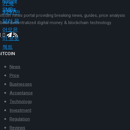
itcoin news portal providing breaking news, guides, price analysis
bout decentralized digital money & blockchain technology.
BITCOIN
News
Price
Businesses
Acceptance
Technology
Investment
Regulation
Reviews