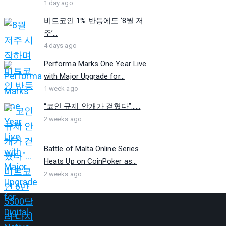
1 day ago
비트코인 1% 반등에도 ‘8월 저
주’...
4 days ago
Performa Marks One Year Live
with Major Upgrade for...
1 week ago
“코인 규제 안개가 걷혔다”…...
2 weeks ago
Battle of Malta Online Series
Heats Up on CoinPoker as...
2 weeks ago