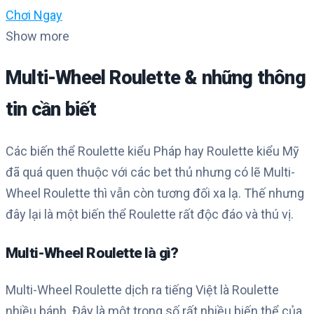
Chơi Ngay
Show more
Multi-Wheel Roulette & những thông
tin cần biết
Các biến thể Roulette kiểu Pháp hay Roulette kiểu Mỹ
đã quá quen thuộc với các bet thủ nhưng có lẽ Multi-
Wheel Roulette thì vẫn còn tương đối xa lạ. Thế nhưng
đây lại là một biến thể Roulette rất độc đáo và thú vị.
Multi-Wheel Roulette là gì?
Multi-Wheel Roulette dịch ra tiếng Việt là Roulette
nhiều bánh. Đây là một trong số rất nhiều biến thể của