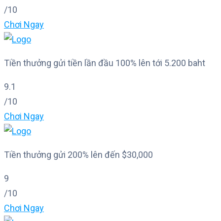
/10
Chơi Ngay
Tiền thưởng gửi tiền lần đầu 100% lên tới 5.200 baht
9.1
/10
Chơi Ngay
Tiền thưởng gửi 200% lên đến $30,000
9
/10
Chơi Ngay