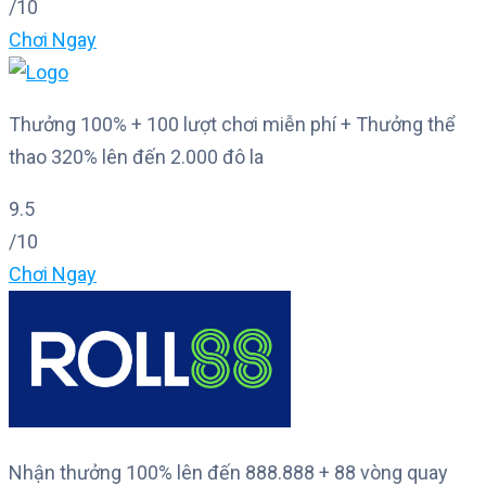
/10
Chơi Ngay
Thưởng 100% + 100 lượt chơi miễn phí + Thưởng thể
thao 320% lên đến 2.000 đô la
9.5
/10
Chơi Ngay
Nhận thưởng 100% lên đến 888.888 + 88 vòng quay