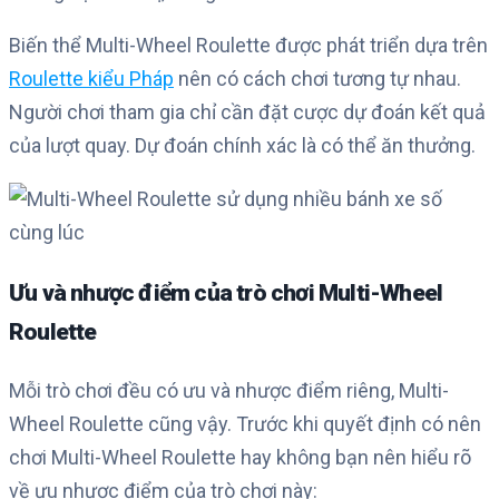
Biến thể Multi-Wheel Roulette được phát triển dựa trên
Roulette kiểu Pháp
nên có cách chơi tương tự nhau.
Người chơi tham gia chỉ cần đặt cược dự đoán kết quả
của lượt quay. Dự đoán chính xác là có thể ăn thưởng.
Ưu và nhược điểm của trò chơi Multi-Wheel
Roulette
Mỗi trò chơi đều có ưu và nhược điểm riêng, Multi-
Wheel Roulette cũng vậy. Trước khi quyết định có nên
chơi Multi-Wheel Roulette hay không bạn nên hiểu rõ
về ưu nhược điểm của trò chơi này: