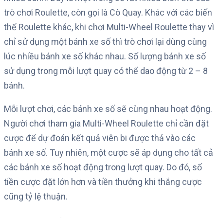
trò chơi Roulette, còn gọi là Cò Quay. Khác với các biến
thể Roulette khác, khi chơi Multi-Wheel Roulette thay vì
chỉ sử dụng một bánh xe số thì trò chơi lại dùng cùng
lúc nhiều bánh xe số khác nhau. Số lượng bánh xe số
sử dụng trong mỗi lượt quay có thể dao động từ 2 – 8
bánh.
Mỗi lượt chơi, các bánh xe số sẽ cùng nhau hoạt động.
Người chơi tham gia Multi-Wheel Roulette chỉ cần đặt
cược để dự đoán kết quả viên bi được thả vào các
bánh xe số. Tuy nhiên, một cược sẽ áp dụng cho tất cả
các bánh xe số hoạt động trong lượt quay. Do đó, số
tiền cược đặt lớn hơn và tiền thưởng khi thắng cược
cũng tỷ lệ thuận.