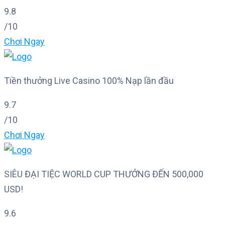
9.8
/10
Chơi Ngay
Tiền thưởng Live Casino 100% Nạp lần đầu
9.7
/10
Chơi Ngay
SIÊU ĐẠI TIỆC WORLD CUP THƯỞNG ĐẾN 500,000
USD!
9.6