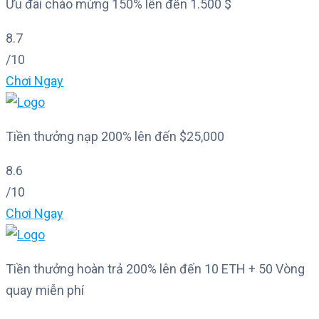
Ưu đãi chào mừng 150% lên đến 1.500 $
8.7
/10
Chơi Ngay
Tiền thưởng nạp 200% lên đến $25,000
8.6
/10
Chơi Ngay
Tiền thưởng hoàn trả 200% lên đến 10 ETH + 50 Vòng
quay miễn phí