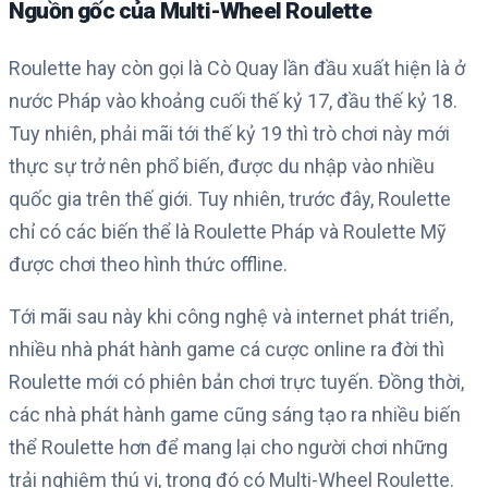
Nguồn gốc của Multi-Wheel Roulette
Roulette hay còn gọi là Cò Quay lần đầu xuất hiện là ở
nước Pháp vào khoảng cuối thế kỷ 17, đầu thế kỷ 18.
Tuy nhiên, phải mãi tới thế kỷ 19 thì trò chơi này mới
thực sự trở nên phổ biến, được du nhập vào nhiều
quốc gia trên thế giới. Tuy nhiên, trước đây, Roulette
chỉ có các biến thể là Roulette Pháp và Roulette Mỹ
được chơi theo hình thức offline.
Tới mãi sau này khi công nghệ và internet phát triển,
nhiều nhà phát hành game cá cược online ra đời thì
Roulette mới có phiên bản chơi trực tuyến. Đồng thời,
các nhà phát hành game cũng sáng tạo ra nhiều biến
thể Roulette hơn để mang lại cho người chơi những
trải nghiệm thú vị, trong đó có Multi-Wheel Roulette.