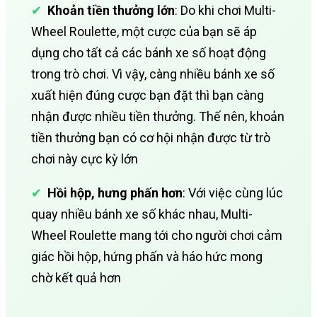
✔
Khoản tiền thưởng lớn
: Do khi chơi Multi-
Wheel Roulette, một cược của bạn sẽ áp
dụng cho tất cả các bánh xe số hoạt động
trong trò chơi. Vì vậy, càng nhiều bánh xe số
xuất hiện đúng cược bạn đặt thì bạn càng
nhận được nhiều tiền thưởng. Thế nên, khoản
tiền thưởng bạn có cơ hội nhận được từ trò
chơi này cực kỳ lớn
✔
Hồi hộp, hưng phấn hơn
: Với việc cùng lúc
quay nhiều bánh xe số khác nhau, Multi-
Wheel Roulette mang tới cho người chơi cảm
giác hồi hộp, hứng phấn và háo hức mong
chờ kết quả hơn