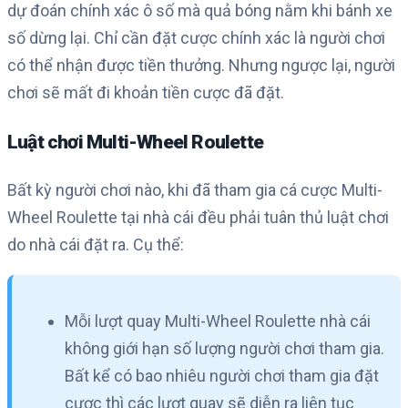
dự đoán chính xác ô số mà quả bóng nằm khi bánh xe
số dừng lại. Chỉ cần đặt cược chính xác là người chơi
có thể nhận được tiền thưởng. Nhưng ngược lại, người
chơi sẽ mất đi khoản tiền cược đã đặt.
Luật chơi Multi-Wheel Roulette
Bất kỳ người chơi nào, khi đã tham gia cá cược Multi-
Wheel Roulette tại nhà cái đều phải tuân thủ luật chơi
do nhà cái đặt ra. Cụ thể:
Mỗi lượt quay Multi-Wheel Roulette nhà cái
không giới hạn số lượng người chơi tham gia.
Bất kể có bao nhiêu người chơi tham gia đặt
cược thì các lượt quay sẽ diễn ra liên tục