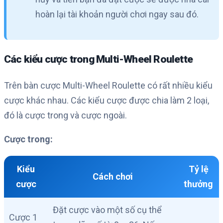
hoàn lại tài khoản người chơi ngay sau đó.
Các kiểu cược trong Multi-Wheel Roulette
Trên bàn cược Multi-Wheel Roulette có rất nhiều kiểu
cược khác nhau. Các kiểu cược được chia làm 2 loại,
đó là cược trong và cược ngoài.
Cược trong:
Kiểu
Tỷ lệ
Cách chơi
cược
thưởng
Đặt cược vào một số cụ thể
Cược 1