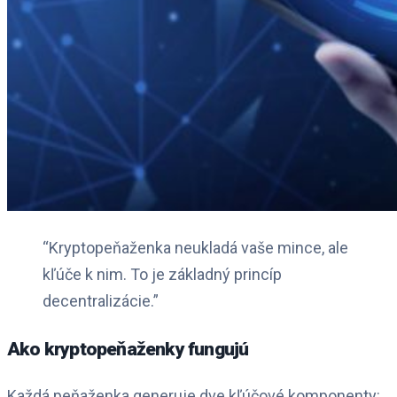
“Kryptopeňaženka neukladá vaše mince, ale
kľúče k nim. To je základný princíp
decentralizácie.”
Ako kryptopeňaženky fungujú
Každá peňaženka generuje dve kľúčové komponenty: