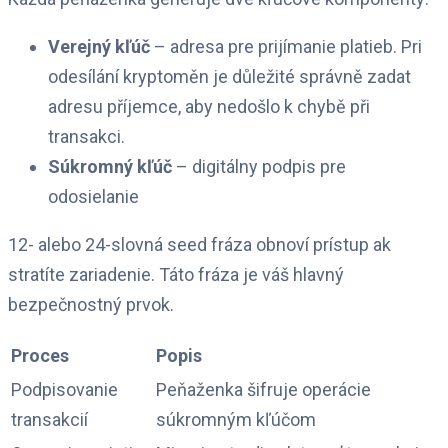
Verejný kľúč
– adresa pre prijímanie platieb. Pri
odesílání kryptoměn je důležité správně zadat
adresu příjemce, aby nedošlo k chybě při
transakci.
Súkromný kľúč
– digitálny podpis pre
odosielanie
12- alebo 24-slovná seed fráza obnoví prístup ak
stratíte zariadenie. Táto fráza je váš hlavný
bezpečnostný prvok.
Proces
Popis
Podpisovanie
Peňaženka šifruje operácie
transakcií
súkromným kľúčom