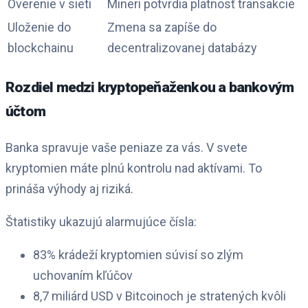
Overenie v sieti
Mineri potvrdia platnosť transakcie
Uloženie do
Zmena sa zapíše do
blockchainu
decentralizovanej databázy
Rozdiel medzi kryptopeňaženkou a bankovým
účtom
Banka spravuje vaše peniaze za vás. V svete
kryptomien máte plnú kontrolu nad aktívami. To
prináša výhody aj riziká.
Štatistiky ukazujú alarmujúce čísla:
83% krádeží kryptomien súvisí so zlým
uchovaním kľúčov
8,7 miliárd USD v Bitcoinoch je stratených kvôli