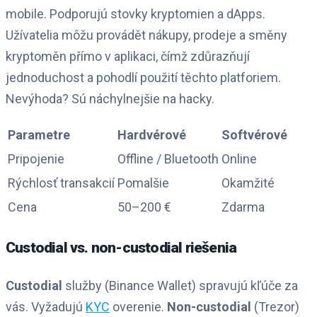
mobile. Podporujú stovky kryptomien a dApps.
Užívatelia môžu provádět nákupy, prodeje a směny
kryptoměn přímo v aplikaci, čímž zdůrazňují
jednoduchost a pohodlí použití těchto platforiem.
Nevýhoda? Sú náchylnejšie na hacky.
Parametre
Hardvérové
Softvérové
Pripojenie
Offline / Bluetooth
Online
Rýchlosť transakcií
Pomalšie
Okamžité
Cena
50–200 €
Zdarma
Custodial vs. non-custodial riešenia
Custodial
služby (Binance Wallet) spravujú kľúče za
vás. Vyžadujú
KYC
overenie.
Non-custodial
(Trezor)