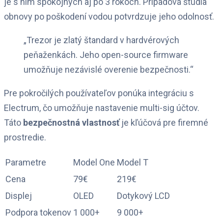
je s ním spokojných aj po 3 rokoch. Prípadová štúdia
obnovy po poškodení vodou potvrdzuje jeho odolnosť.
„Trezor je zlatý štandard v hardvérových
peňaženkách. Jeho open-source firmware
umožňuje nezávislé overenie bezpečnosti.“
Pre pokročilých používateľov ponúka integráciu s
Electrum, čo umožňuje nastavenie multi-sig účtov.
Táto
bezpečnostná vlastnosť
je kľúčová pre firemné
prostredie.
Parametre
Model One
Model T
Cena
79€
219€
Displej
OLED
Dotykový LCD
Podpora tokenov
1 000+
9 000+