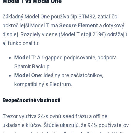
Model T vs Model One
Základný Model One používa čip STM32, zatiaľ čo
pokročilejší Model T má
Secure Element
a dotykový
displej. Rozdiely v cene (Model T stojí 219€) odrážajú
aj funkcionalitu:
Model T
: Air-gapped podpisovanie, podpora
Shamir Backup.
Model One
: Ideálny pre začiatočníkov,
kompatibilný s Electrum.
Bezpečnostné vlastnosti
Trezor využíva 24-slovnú seed frázu a offline
ukladanie kľúčov. Štúdie ukazujú, že 94% používateľov