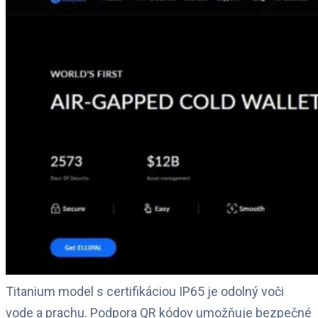
Titanium model s certifikáciou IP65 je odolný voči
vode a prachu. Podpora QR kódov umožňuje bezpečné