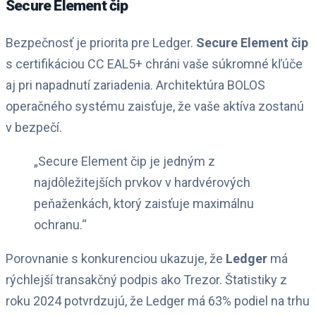
Secure Element čip
Bezpečnosť je priorita pre Ledger.
Secure Element čip
s certifikáciou CC EAL5+ chráni vaše súkromné kľúče
aj pri napadnutí zariadenia. Architektúra BOLOS
operačného systému zaisťuje, že vaše aktíva zostanú
v bezpečí.
„Secure Element čip je jedným z
najdôležitejších prvkov v hardvérových
peňaženkách, ktorý zaisťuje maximálnu
ochranu.“
Porovnanie s konkurenciou ukazuje, že
Ledger
má
rýchlejší transakčný podpis ako Trezor. Štatistiky z
roku 2024 potvrdzujú, že Ledger má 63% podiel na trhu