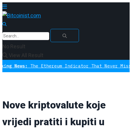
No Result
View All Result
ws:
The Ethereum Indicator That Never Missed A Bott
Nove kriptovalute koje
vrijedi pratiti i kupiti u