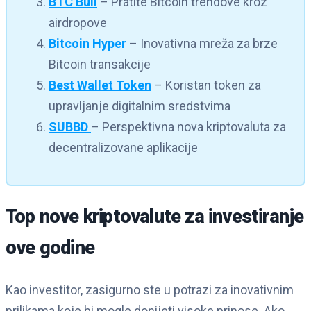
BTC Bull
– Pratite Bitcoin trendove kroz
airdropove
Bitcoin Hyper
– Inovativna mreža za brze
Bitcoin transakcije
Best Wallet Token
– Koristan token za
upravljanje digitalnim sredstvima
SUBBD
– Perspektivna nova kriptovaluta za
decentralizovane aplikacije
Top nove kriptovalute za investiranje
ove godine
Kao investitor, zasigurno ste u potrazi za inovativnim
prilikama koje bi mogle donijeti visoke prinose. Ako