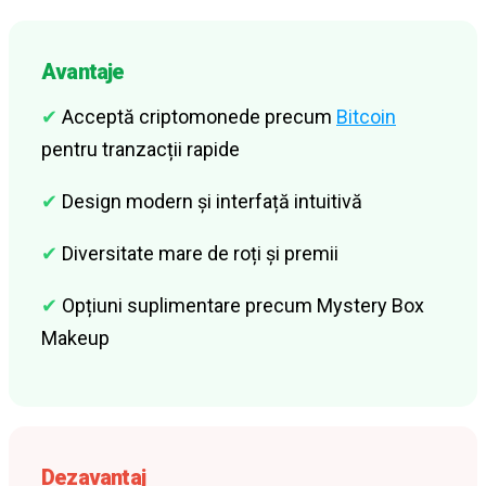
Avantaje
✔
Acceptă criptomonede precum
Bitcoin
pentru tranzacții rapide
✔
Design modern și interfață intuitivă
✔
Diversitate mare de roți și premii
✔
Opțiuni suplimentare precum Mystery Box
Makeup
Dezavantaj