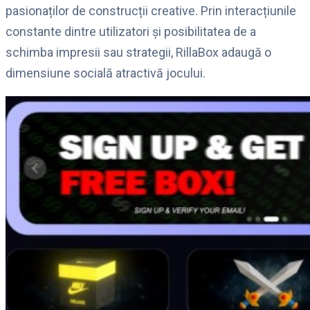
pasionaților de construcții creative. Prin interacțiunile
constante dintre utilizatori și posibilitatea de a
schimba impresii sau strategii, RillaBox adaugă o
dimensiune socială atractivă jocului.