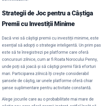
Strategii de Joc pentru a Câștiga
Premii cu Investiții Minime
Dacă vrei să câștigi premii cu investiții minime, este
esențial să adopți o strategie inteligentă. Un prim pas
este să te înregistrezi pe platforme care oferă
concursuri zilnice, cum ar fi Roata Norocului Penny,
unde poți să joacă și să câștigi premii fără eforturi
mari. Participarea zilnică îți crește considerabil
șansele de câștig, iar unele platforme oferă chiar
șanse suplimentare pentru activitate constantă.
Alege jocurile care au o probabilitate mai mare de