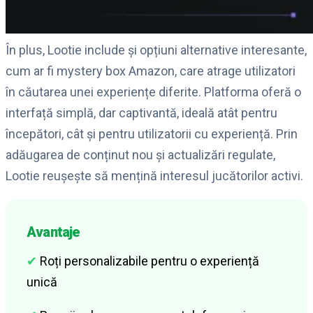
În plus, Lootie include și opțiuni alternative interesante,
cum ar fi mystery box Amazon, care atrage utilizatori
în căutarea unei experiențe diferite. Platforma oferă o
interfață simplă, dar captivantă, ideală atât pentru
începători, cât și pentru utilizatorii cu experiență. Prin
adăugarea de conținut nou și actualizări regulate,
Lootie reușește să mențină interesul jucătorilor activi.
Avantaje
✔
Roți personalizabile pentru o experiență
unică