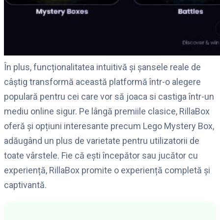
În plus, funcționalitatea intuitivă și șansele reale de
câștig transformă această platformă într-o alegere
populară pentru cei care vor să joaca si castiga într-un
mediu online sigur. Pe lângă premiile clasice, RillaBox
oferă și opțiuni interesante precum Lego Mystery Box,
adăugând un plus de varietate pentru utilizatorii de
toate vârstele. Fie că ești începător sau jucător cu
experiență, RillaBox promite o experiență completă și
captivantă.