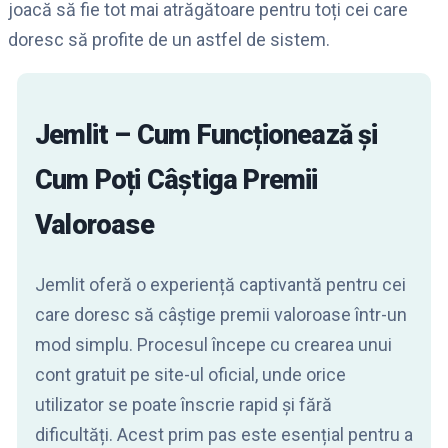
joacă să fie tot mai atrăgătoare pentru toți cei care
doresc să profite de un astfel de sistem.
Jemlit – Cum Funcționează și
Cum Poți Câștiga Premii
Valoroase
Jemlit oferă o experiență captivantă pentru cei
care doresc să câștige premii valoroase într-un
mod simplu. Procesul începe cu crearea unui
cont gratuit pe site-ul oficial, unde orice
utilizator se poate înscrie rapid și fără
dificultăți. Acest prim pas este esențial pentru a