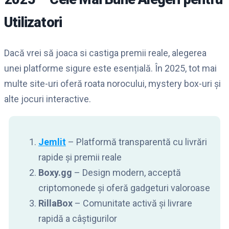
Utilizatori
Dacă vrei să joaca si castiga premii reale, alegerea
unei platforme sigure este esențială. În 2025, tot mai
multe site-uri oferă roata norocului, mystery box-uri și
alte jocuri interactive.
Jemlit
– Platformă transparentă cu livrări
rapide și premii reale
Boxy.gg
– Design modern, acceptă
criptomonede și oferă gadgeturi valoroase
RillaBox
– Comunitate activă și livrare
rapidă a câștigurilor