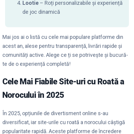
Lootie
– Roți personalizabile și experiență
de joc dinamică
Mai jos ai o listă cu cele mai populare platforme din
acest an, alese pentru transparență, livrări rapide și
comunități active. Alege ce ți se potrivește și bucură-
te de o experiență completă!
Cele Mai Fiabile Site-uri cu Roată a
Norocului în 2025
În 2025, opțiunile de divertisment online s-au
diversificat, iar site-urile cu roată a norocului câștigă
popularitate rapidă. Aceste platforme de încredere