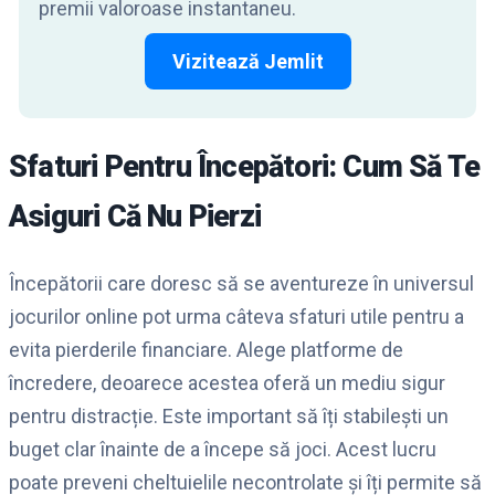
premii valoroase instantaneu.
Vizitează Jemlit
Sfaturi Pentru Începători: Cum Să Te
Asiguri Că Nu Pierzi
Începătorii care doresc să se aventureze în universul
jocurilor online pot urma câteva sfaturi utile pentru a
evita pierderile financiare. Alege platforme de
încredere, deoarece acestea oferă un mediu sigur
pentru distracție. Este important să îți stabilești un
buget clar înainte de a începe să joci. Acest lucru
poate preveni cheltuielile necontrolate și îți permite să