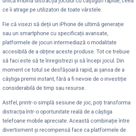
unică îmbină distracția jocului cu câștiguri rapide, ceea
ce îi atrage pe utilizatori de toate vârstele.
Fie că visezi să deții un iPhone de ultimă generație
sau un smartphone cu specificații avansate,
platformele de jocuri intermediază o modalitate
accesibilă de a obține aceste produse. Tot ce trebuie
să faci este să te înregistrezi și să începi jocul. Din
moment ce totul se desfășoară rapid, ai șansa de a
câștiga premii instant, fără a fi nevoie de o investiție
considerabilă de timp sau resurse.
Astfel, printr-o simplă sesiune de joc, poți transforma
distracția într-o oportunitate reală de a câștiga
telefoane mobile apreciate. Această combinație între
divertisment și recompensă face ca platformele de