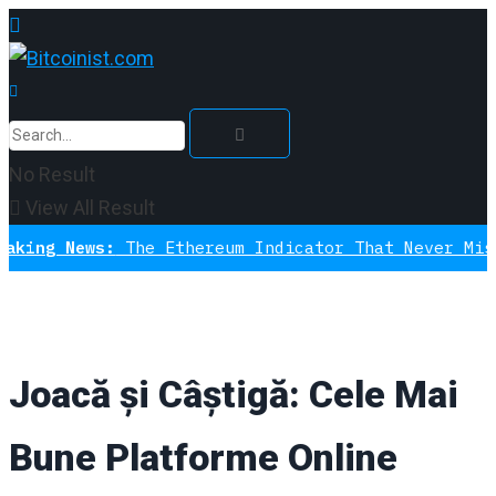
No Result
View All Result
s:
The Ethereum Indicator That Never Missed A Bott
Joacă și Câștigă: Cele Mai
Bune Platforme Online