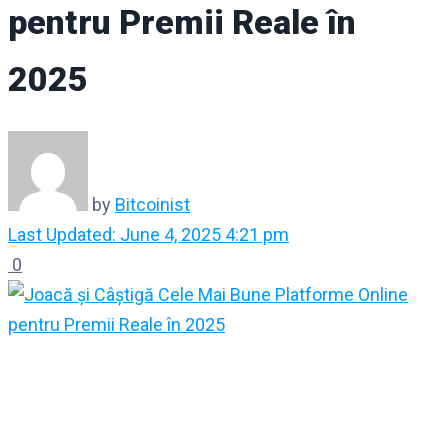
pentru Premii Reale în
2025
by
Bitcoinist
Last Updated: June 4, 2025 4:21 pm
0