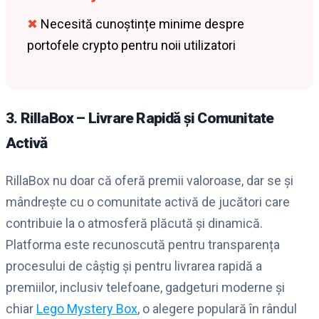
✖
Necesită cunoștințe minime despre
portofele crypto pentru noii utilizatori
3. RillaBox – Livrare Rapidă și Comunitate
Activă
RillaBox nu doar că oferă premii valoroase, dar se și
mândrește cu o comunitate activă de jucători care
contribuie la o atmosferă plăcută și dinamică.
Platforma este recunoscută pentru transparența
procesului de câștig și pentru livrarea rapidă a
premiilor, inclusiv telefoane, gadgeturi moderne și
chiar
Lego Mystery Box
, o alegere populară în rândul