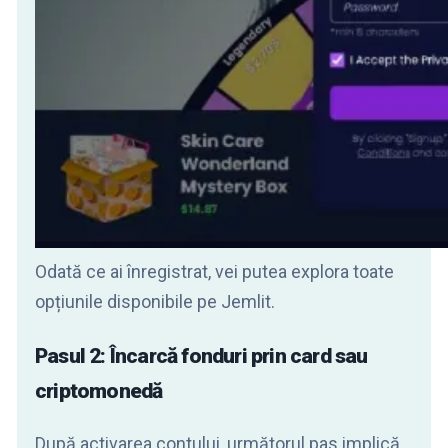
Odată ce ai înregistrat, vei putea explora toate
opțiunile disponibile pe Jemlit.
Pasul 2: Încarcă fonduri prin card sau
criptomonedă
După activarea contului, următorul pas implică