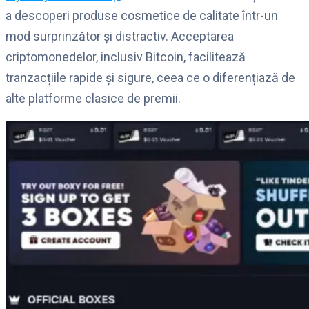
a descoperi produse cosmetice de calitate într-un
mod surprinzător și distractiv. Acceptarea
criptomonedelor, inclusiv Bitcoin, facilitează
tranzacțiile rapide și sigure, ceea ce o diferențiază de
alte platforme clasice de premii.