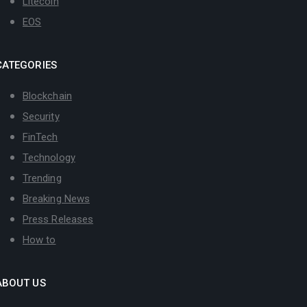
Litecoin
EOS
CATEGORIES
Blockchain
Security
FinTech
Technology
Trending
Breaking News
Press Releases
How to
ABOUT US