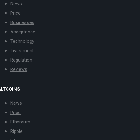
News
Price
Businesses
Acceptance
Technology
Investment
Regulation
Reviews
ALTCOINS
News
Price
Ethereum
Ripple