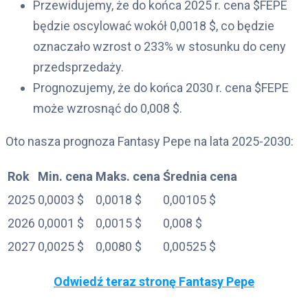
Przewidujemy, że do końca 2025 r. cena $FEPE
będzie oscylować wokół 0,0018 $, co będzie
oznaczało wzrost o 233% w stosunku do ceny
przedsprzedaży.
Prognozujemy, że do końca 2030 r. cena $FEPE
może wzrosnąć do 0,008 $.
Oto nasza prognoza Fantasy Pepe na lata 2025-2030:
Rok
Min. cena
Maks. cena
Średnia cena
2025
0,0003 $
0,0018 $
0,00105 $
2026
0,0001 $
0,0015 $
0,008 $
2027
0,0025 $
0,0080 $
0,00525 $
Odwiedź teraz stronę Fantasy Pepe