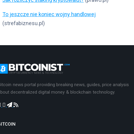
To jeszcze nie koniec wojny handlowej
(strefabiznesu.pl)
itcoin news portal providing breaking news, guides, price analysis
bout decentralized digital money & blockchain technology.
BITCOIN