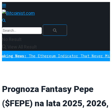
No Result
View All Result
ews:
The Ethereum Indicator That Never Missed A Bo
Prognoza Fantasy Pepe
($FEPE) na lata 2025, 2026,