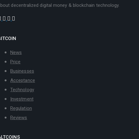
bout decentralized digital money & blockchain technology.
BITCOIN
News
Price
Businesses
Acceptance
Technology
Investment
Regulation
Reviews
ALTCOINS