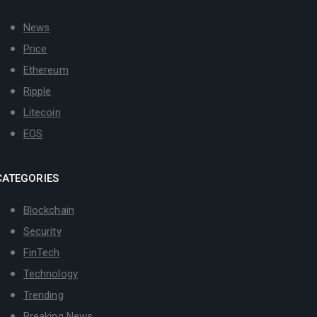
News
Price
Ethereum
Ripple
Litecoin
EOS
CATEGORIES
Blockchain
Security
FinTech
Technology
Trending
Breaking News