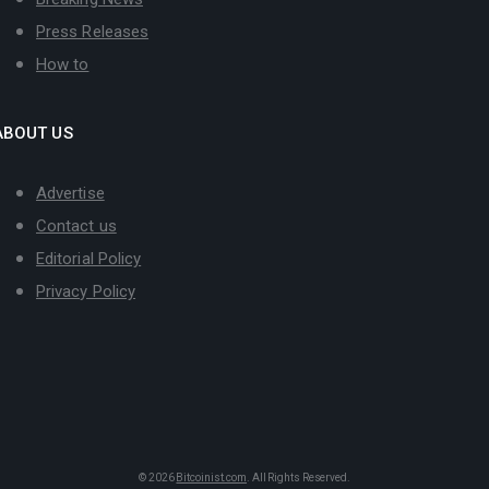
Press Releases
How to
ABOUT US
Advertise
Contact us
Editorial Policy
Privacy Policy
© 2026
Bitcoinist.com
. All Rights Reserved.