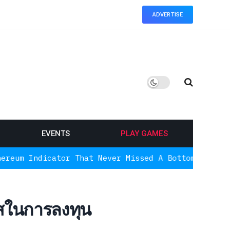
ADVERTISE
EVENTS
PLAY GAMES
ator That Never Missed A Bottom Is Signaling Agai
สในการลงทุน