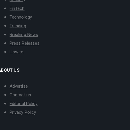
FinTech
Technology
Trending
Breaking News
Press Releases
How to
ABOUT US
Advertise
Contact us
Editorial Policy
Privacy Policy