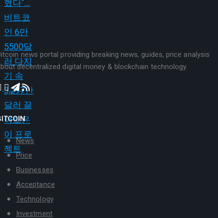
itcoin news portal providing breaking news, guides, price analysis
bout decentralized digital money & blockchain technology.
BITCOIN
News
Price
Businesses
Acceptance
Technology
Investment