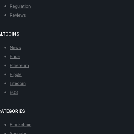
Regulation
Reviews
ALTCOINS
News
Price
Ethereum
Ripple
Litecoin
EOS
CATEGORIES
Blockchain
Security