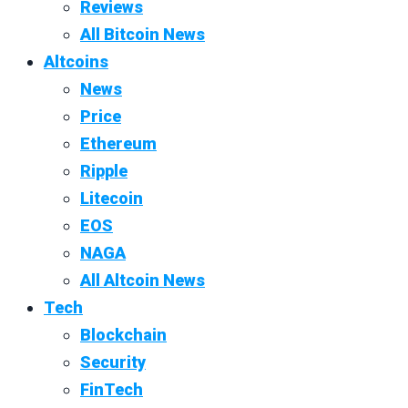
Reviews
All Bitcoin News
Altcoins
News
Price
Ethereum
Ripple
Litecoin
EOS
NAGA
All Altcoin News
Tech
Blockchain
Security
FinTech