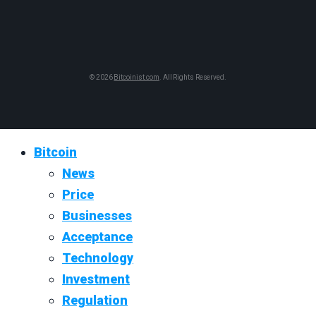
© 2026
Bitcoinist.com
. All Rights Reserved.
Bitcoin
News
Price
Businesses
Acceptance
Technology
Investment
Regulation