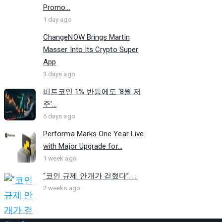
Promo...
1 day ago
ChangeNOW Brings Martin
Masser Into Its Crypto Super
App
3 days ago
비트코인 1% 반등에도 ‘8월 저
주’...
6 days ago
Performa Marks One Year Live
with Major Upgrade for...
1 week ago
“코인 규제 안개가 걷혔다”…...
2 weeks ago