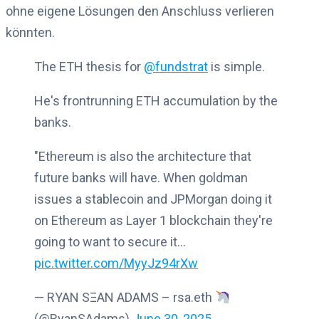
ohne eigene Lösungen den Anschluss verlieren
könnten.
The ETH thesis for
@fundstrat
is simple.
He's frontrunning ETH accumulation by the
banks.
"Ethereum is also the architecture that
future banks will have. When goldman
issues a stablecoin and JPMorgan doing it
on Ethereum as Layer 1 blockchain they're
going to want to secure it…
pic.twitter.com/MyyJz94rXw
— RYAN SΞAN ADAMS – rsa.eth
(@RyanSAdams)
June 30, 2025