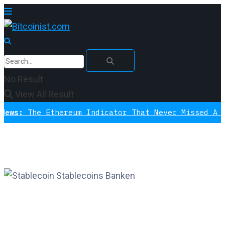
No Result
View All Result
e Ethereum Indicator That Never Missed A Bottom I