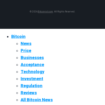
© 2026
Bitcoinist.com
. All Rights Reserved.
Bitcoin
News
Price
Businesses
Acceptance
Technology
Investment
Regulation
Reviews
All Bitcoin News