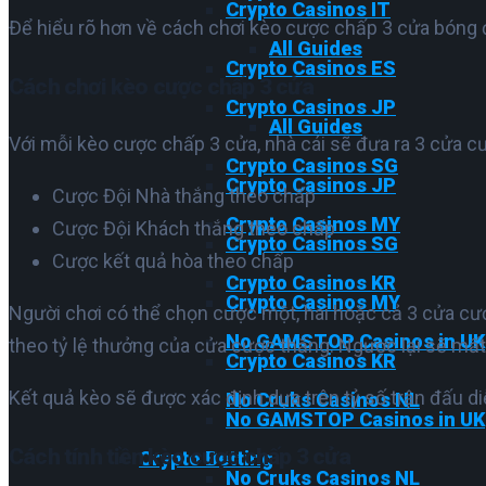
Crypto Casinos IT
Để hiểu rõ hơn về cách chơi kèo cược chấp 3 cửa bóng đá
All Guides
Crypto Casinos ES
Cách chơi kèo cược chấp 3 cửa
Crypto Casinos JP
All Guides
Với mỗi kèo cược chấp 3 cửa, nhà cái sẽ đưa ra 3 cửa cư
Crypto Casinos SG
Crypto Casinos JP
Cược Đội Nhà thắng theo chấp
Crypto Casinos MY
Cược Đội Khách thắng theo chấp
Crypto Casinos SG
Cược kết quả hòa theo chấp
Crypto Casinos KR
Crypto Casinos MY
Người chơi có thể chọn cược một, hai hoặc cả 3 cửa cượ
No GAMSTOP Casinos in UK
theo tỷ lệ thưởng của cửa cược thắng. Ngược lại sẽ mất 
Crypto Casinos KR
Kết quả kèo sẽ được xác định dựa trên tỷ số trận đấu diễn
No Cruks Casinos NL
No GAMSTOP Casinos in UK
Cách tính tiền kèo cược chấp 3 cửa
Crypto Betting
No Cruks Casinos NL