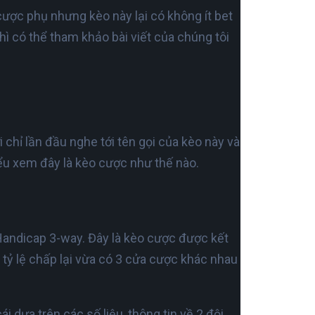
ược phụ nhưng kèo này lại có không ít bet
hì có thể tham khảo bài viết của chúng tôi
chỉ lần đầu nghe tới tên gọi của kèo này và
ểu xem đây là kèo cược như thế nào.
 Handicap 3-way. Đây là kèo cược được kết
tỷ lệ chấp lại vừa có 3 cửa cược khác nhau
cái dựa trên các số liệu, thông tin về 2 đội