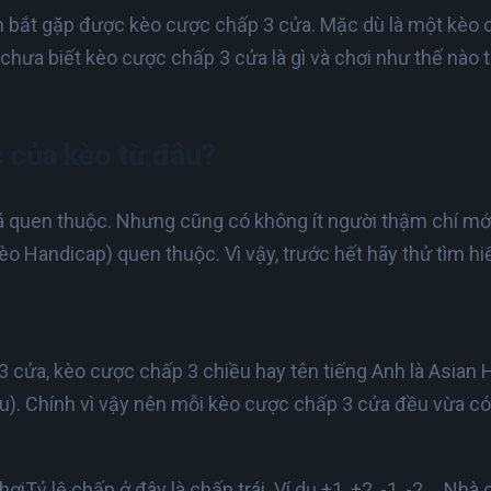
n bắt gặp được kèo cược chấp 3 cửa. Mặc dù là một kèo c
hưa biết kèo cược chấp 3 cửa là gì và chơi như thế nào t
c của kèo từ đâu?
á quen thuộc. Nhưng cũng có không ít người thậm chí mới 
 Handicap) quen thuộc. Vì vậy, trước hết hãy thử tìm hi
3 cửa, kèo cược chấp 3 chiều hay tên tiếng Anh là Asian
u). Chính vì vậy nên mỗi kèo cược chấp 3 cửa đều vừa có 
Tỷ lệ chấp ở đây là chấp trái. Ví dụ +1, +2, -1, -2,… Nhà 