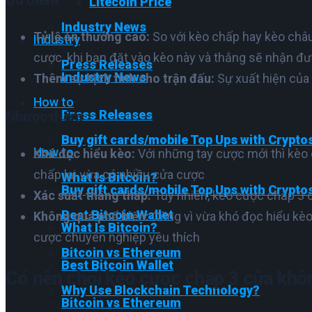
Litecoin Price
Industry News
Tỷ lệ ăn thưởng cao:
So với kèo chấp hay kèo châu
Industry
cược, khi bạn đặt vào kèo này và thắng sẽ nhận đư
Press Releases
Industry News
Thêm sự kịch tính cho trận đấu:
Sự xuất hiện của
How to
Press Releases
Nhược điểm
Buy gift cards/mobile Top Ups with Crypto
How to
Khó đọc hiểu kèo:
Với những tay cược mới thì kèo 
chấp lại vừa có nhiều cửa cược
What Is Bitcoin?
Buy gift cards/mobile Top Ups with Crypto
Xác suất thắng thấp:
Tuy nhiên, kèo cược chấp 3 c
Best Bitcoin Wallet
Không quá phổ biến:
Cũng vì vừa khó đọc hiểu kèo
What Is Bitcoin?
cược chuyên nghiệp yêu thích
Bitcoin vs Ethereum
Best Bitcoin Wallet
Có nên chơi kèo cược chấp 3 cửa khô
Why Use Blockchain Technology?
Bitcoin vs Ethereum