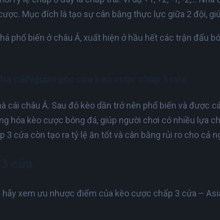
 cược. Mục đích là tạo sự cân bằng thực lực giữa 2 đội, g
á phổ biến ở châu Á, xuất hiện ở hầu hết các trận đấu bó
Nguồn gốc của kèo cược chấp 3 cửa
hà cái châu Á. Sau đó kèo dần trở nên phổ biến và được cá
g hóa kèo cược bóng đá, giúp người chơi có nhiều lựa ch
3 cửa còn tạo ra tỷ lệ ăn tốt và cân bằng rủi ro cho cả ng
 3 cửa
 hãy xem ưu nhược điểm của kèo cược chấp 3 cửa – Asia