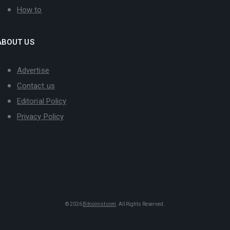
How to
ABOUT US
Advertise
Contact us
Editorial Policy
Privacy Policy
© 2026
Bitcoinist.com
. All Rights Reserved.