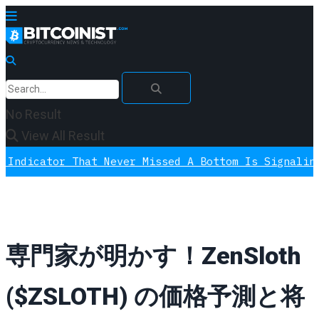
No Result
View All Result
tor That Never Missed A Bottom Is Signaling Again
専門家が明かす！ZenSloth
($ZSLOTH) の価格予測と将