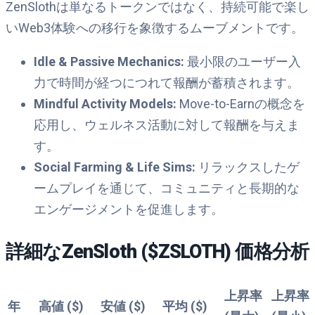
ZenSlothは単なるトークンではなく、持続可能で楽し
いWeb3体験への移行を象徴するムーブメントです。
Idle & Passive Mechanics:
最小限のユーザー入
力で時間が経つにつれて報酬が蓄積されます。
Mindful Activity Models:
Move-to-Earnの概念を
応用し、ウェルネス活動に対して報酬を与えま
す。
Social Farming & Life Sims:
リラックスしたゲ
ームプレイを通じて、コミュニティと長期的な
エンゲージメントを促進します。
詳細なZenSloth ($ZSLOTH) 価格分析
上昇率
上昇率
年
高値 ($)
安値 ($)
平均 ($)