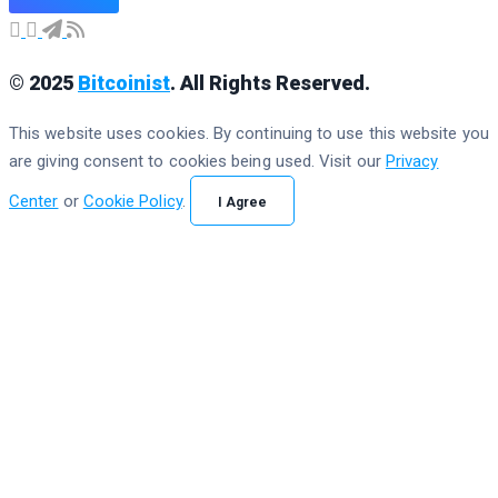
© 2025
Bitcoinist
. All Rights Reserved.
This website uses cookies. By continuing to use this website you
are giving consent to cookies being used. Visit our
Privacy
Center
or
Cookie Policy
.
I Agree