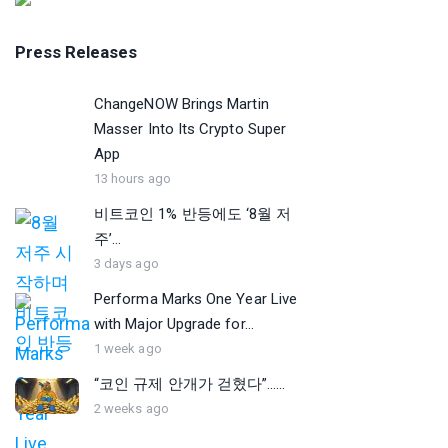
Press Releases
ChangeNOW Brings Martin
Masser Into Its Crypto Super
App
13 hours ago
비트코인 1% 반등에도 ‘8월 저
주’...
3 days ago
Performa Marks One Year Live
with Major Upgrade for...
1 week ago
“코인 규제 안개가 걷혔다”…...
2 weeks ago