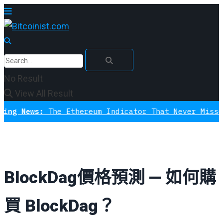
No Result
View All Result
The Ethereum Indicator That Never Missed A Bottom 
BlockDag價格預測 — 如何購
買 BlockDag？