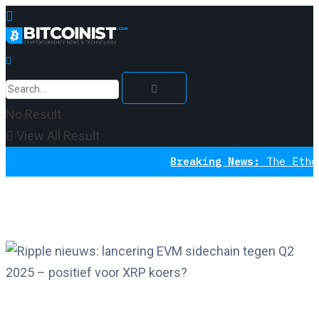
No Result
View All Result
Breaking News:
The Ethereum I