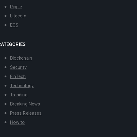
Ripple
Litecoin
EOS
CATEGORIES
Blockchain
Security
FinTech
Technology
Trending
Breaking News
Press Releases
How to