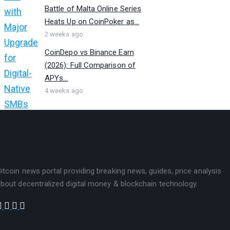
Battle of Malta Online Series
Heats Up on CoinPoker as...
2 weeks ago
CoinDepo vs Binance Earn
(2026): Full Comparison of
APYs...
4 weeks ago
itcoin news portal providing breaking news, guides, price analysis
bout decentralized digital money & blockchain technology.