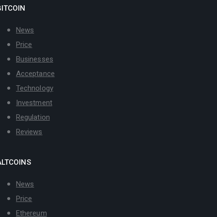
BITCOIN
News
Price
Businesses
Acceptance
Technology
Investment
Regulation
Reviews
ALTCOINS
News
Price
Ethereum