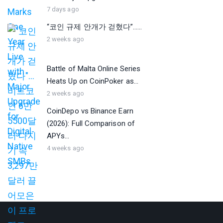
7 days ago
“코인 규제 안개가 걷혔다”…...
2 weeks ago
Battle of Malta Online Series
Heats Up on CoinPoker as...
2 weeks ago
CoinDepo vs Binance Earn
(2026): Full Comparison of
APYs...
4 weeks ago