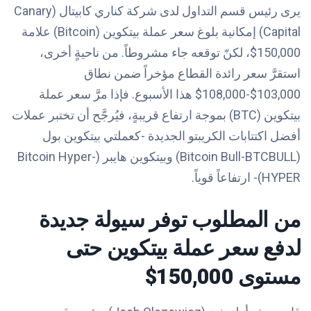
يرى رئيس قسم التداول لدى شركة كناري كابيتال (Canary
Capital) إمكانية بلوغ سعر عملة بيتكوين (Bitcoin) علامة
150,000$، لكنّ توقعه جاء مشروطاً. من ناحيةٍ أخرى،
استقرَّ سعر رائدة القطاع مؤخراً ضمن نطاق
103,000$-108,000$ هذا الأسبوع. فإذا مرَّ سعر عملة
بيتكوين (BTC) بموجة ارتفاع قريبةٍ، فيُرجَّح أن تختبر عملات
أفضل اكتتابات الكريبتو الجديدة -كعملتي بيتكوين بول
(Bitcoin Bull-BTCBULL) وبيتكوين هايبر (Bitcoin Hyper-
HYPER)- ارتفاعاً قوياً.
من المطلوب توفر سيولة جديدة
لدفع سعر عملة بيتكوين حتى
مستوى 150,000$