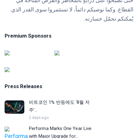
حتى تصبحوا على درايةٍ بالمخاطر والفرص المتاحة في
القطاع. وكما نوصيكم دائماً، لا تستثمروا سوى القدر الذي
يُمكنكم تحمّل خسارته.
Premium Sponsors
Press Releases
비트코인 1% 반등에도 ‘8월 저
주’...
2 days ago
Performa Marks One Year Live
with Major Upgrade for...