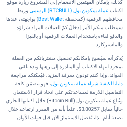
كذلك، بإمكان المهتمين الانضمام إلى المشروع زيارة موقع
اكتتاب
عملة بيتكوين بول (BTCBULL) الرسمي
وربط
محافظهم الرقمية (كمحفظة
Best Wallet
) بواجهته، عندها
سيتطلب منكم الأمر إدخالَ كمّ العملات المراد شراؤه
والدفع لقاءه باستخدام العملات الرقمية أو بالفيزا
والماستركارد.
يُذكرأنه سيُصبح بإمكانكم تحصيل مشترياتكم من العملة
بمجرد انتهاء الاكتتاب أو المبادرة إلى رهنها وبدء تلقي
العوائد. وإذا كنتم تودون معرفة المزيد، فيُمكنكم مراجعة
دليلنا لكيفية شراء عملة بيتكوين بول
، فهو يتضمّن كافة
التفاصيل اللازمة لمساعدتكم على اتخاذ قرار الاستثمار.
وتُباع عملة بيتكوين بول (Bitcoin Bull) خلال اكتتابها الجاري
حالياً مقابل 0.00257$، علماً بأنه من المقرر ارتفاعه خلال
بضعة أيام. لذا، يُفضل الاستثمارُ الآن قبل فوات الأوان.