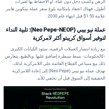
الرهن وكسب دخل دون عناء، أو الاحتفاظ بها لفترات
أطول، فهناك اعتقاد بإمكانية بلوغ
سعر عملة بيتكوين هايبر
علامة 1.50$
قبل انتهاء عام 2030.
عملة نيو بيبي (Neo Pepe-NEOP): تلبية النداء
لتوفير أسواق كريبتو أكثر لامركزية
مع زيادة انتشار العملات الرقمية، ستود الكيانات الكبرى
-كالحكومات- بسط سيطرة إضافيةٍ عليها. وبالطبع، يتعارض
ذلك مع مساعي القطاع القائمة على اللامركزية. لذلك،
تهدف عملة نيو بيبي (Neo Pepe) إلى إعادة اللامركزية
الحقيقية إلى السوق قبل أن تختفي للأبد.