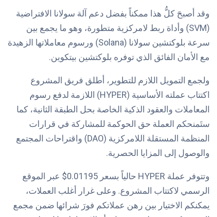
وقد أصبحَ كلُّ هذا ممكناً بفضل دعم آلة سولانا الافتراضية
(SVM) وأداة ربط لامركزية متطورة، وهو ما يجمع بين
سرعة بلوكتشين سولانا (Solana) ورسوم معاملاتها الزهيدة
مع الأمان الفائق الذي توفره بلوكتشين بيتكوين.
ولجمع التمويل اللازم للتطوير، أطلق فريق المشروع
اكتتاب عملته الأساسية (HYPER) اللازمة لدفع رسوم
المعاملات والعقود الذكية الخاصة بحل الطبقة الثانية، كما
ستَمنحكم العملة حق الحوكمة للمشاركة في قرارات
المنظمة المستقلة اللامركزية (DAO)
واقتراحات المجتمع
والوصول إلى المزايا الحصرية.
وتتوفر عملة HYPER حالياً بسعر 0.01195$ عبر
الموقع
الرسمي لاكتتاب المشروع
. وعلى غرار أغلب العملات،
يمكنكم الاختيار بين رهن عملاتكم فورَ شرائها ضمن مجمع