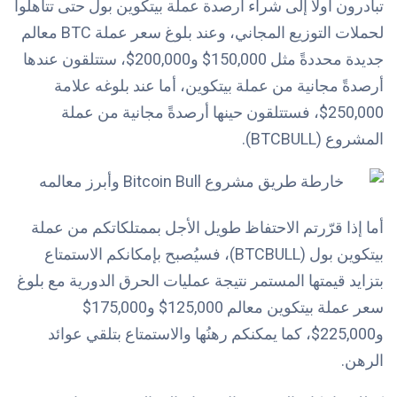
تبادرون أولاً إلى شراء أرصدة عملة بيتكوين بول حتى تتأهلوا
لحملات التوزيع المجاني، وعند بلوغ سعر عملة BTC معالم
جديدة محددةً مثل 150,000$ و200,000$، ستتلقون عندها
أرصدةً مجانية من عملة بيتكوين، أما عند بلوغه علامة
250,000$، فستتلقون حينها أرصدةً مجانية من عملة
المشروع (BTCBULL).
أما إذا قرّرتم
الاحتفاظ طويل الأجل
بممتلكاتكم من عملة
بيتكوين بول (BTCBULL)، فسيُصبح بإمكانكم الاستمتاع
بتزايد قيمتها المستمر نتيجة عمليات الحرق الدورية مع بلوغ
سعر عملة بيتكوين معالم 125,000$ و175,000$
و225,000$، كما يمكنكم رهنُها والاستمتاع بتلقي عوائد
الرهن.