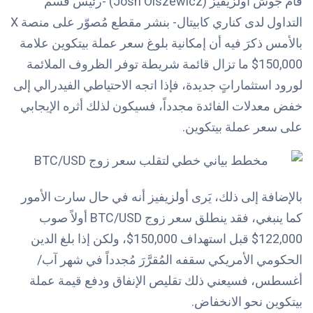
قام جوش أولزيفيز (Josh Olszewicz) -رئيس قسم
التداول لدى كناري كابيتال-
بنشر مقطع مُصوّر على منصة X
بالأمس ذكرَ فيه أن إمكانية بلوغ سعر عملة بيتكوين علامة
150,000$ ما تزال قائمة شريطة توفر الظروف الملائمة
لورود استثماراتٍ جديدة، فإذا اتجه الاحتياطي الفيدرالي إلى
خفض معدلات الفائدة مجدداً، فسيكون لذلك أثره الإيجابي
على سعر عملة بيتكوين.
بالإضافة إلى ذلك، يَرى أولزيفيز أنه في حال سارت الأمور
كما ينبغي، فقد ينطلق سعر زوج BTC/USD أولاً صوب
122,000$ قبل استهداف 150,000$، ولكن إذا بلغ الدين
الحكومي الأمريكي سقفه المُقرَّرَ مُجدداً في شهر آب/
أغسطس، فسيعني ذلك تقليص الإنفاق ودفع قيمة عملة
بيتكوين نحو الانخفاض.