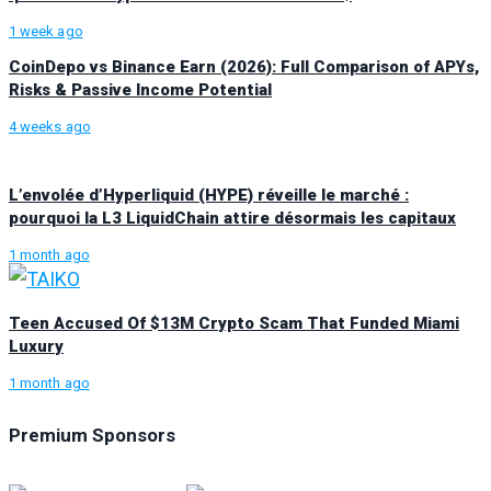
1 week ago
CoinDepo vs Binance Earn (2026): Full Comparison of APYs,
Risks & Passive Income Potential
4 weeks ago
L’envolée d’Hyperliquid (HYPE) réveille le marché :
pourquoi la L3 LiquidChain attire désormais les capitaux
1 month ago
Teen Accused Of $13M Crypto Scam That Funded Miami
Luxury
1 month ago
Premium Sponsors