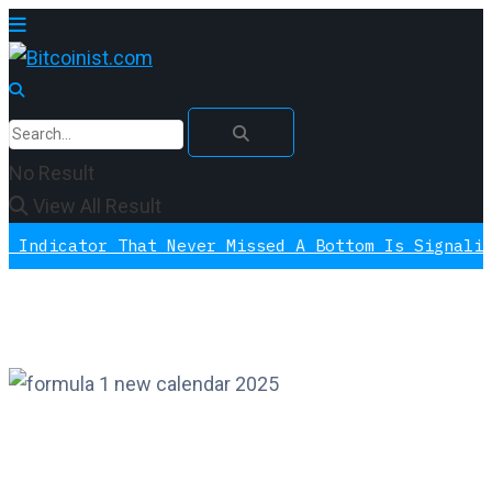
No Result
View All Result
ator That Never Missed A Bottom Is Signaling Agai