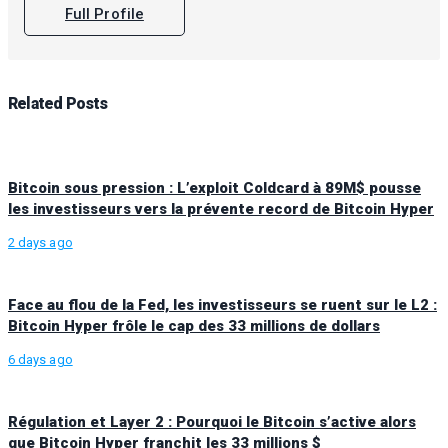
Full Profile
Related
Posts
Bitcoin sous pression : L’exploit Coldcard à 89M$ pousse
les investisseurs vers la prévente record de Bitcoin Hyper
2 days ago
Face au flou de la Fed, les investisseurs se ruent sur le L2 :
Bitcoin Hyper frôle le cap des 33 millions de dollars
6 days ago
Régulation et Layer 2 : Pourquoi le Bitcoin s’active alors
que Bitcoin Hyper franchit les 33 millions $