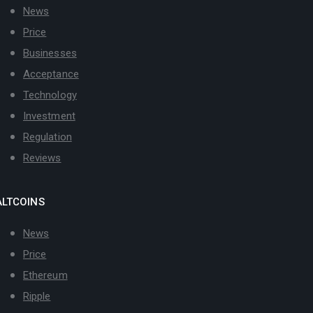
News
Price
Businesses
Acceptance
Technology
Investment
Regulation
Reviews
ALTCOINS
News
Price
Ethereum
Ripple