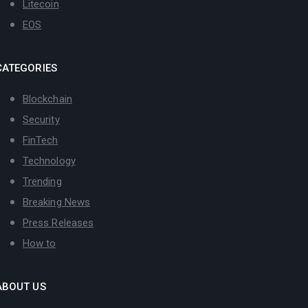
Litecoin
EOS
CATEGORIES
Blockchain
Security
FinTech
Technology
Trending
Breaking News
Press Releases
How to
ABOUT US