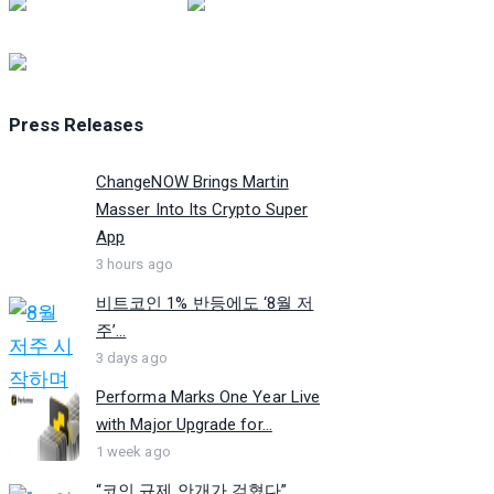
Press Releases
ChangeNOW Brings Martin
Masser Into Its Crypto Super
App
3 hours ago
비트코인 1% 반등에도 ‘8월 저
주’...
3 days ago
Performa Marks One Year Live
with Major Upgrade for...
1 week ago
“코인 규제 안개가 걷혔다”…...