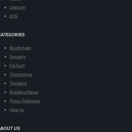
Litecoin
EOS
CATEGORIES
Blockchain
Security
FinTech
Technology
Trending
Breaking News
Press Releases
How to
ABOUT US