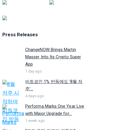
Press Releases
ChangeNOW Brings Martin
Masser Into Its Crypto Super
App
1 day ago
비트코인 1% 반등에도 ‘8월 저
주’...
4 days ago
Performa Marks One Year Live
with Major Upgrade for...
1 week ago