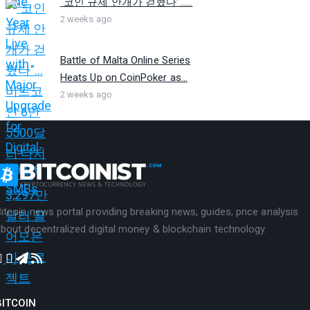
“코인 규제 안개가 걷혔다”…...
2 weeks ago
Battle of Malta Online Series
Heats Up on CoinPoker as...
2 weeks ago
itcoin news portal providing breaking news, guides, price analysis
bout decentralized digital money & blockchain technology.
BITCOIN