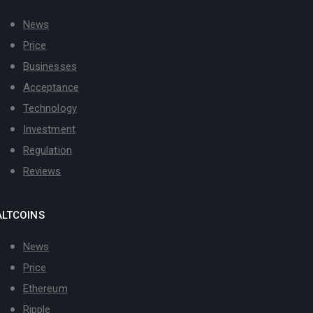
News
Price
Businesses
Acceptance
Technology
Investment
Regulation
Reviews
ALTCOINS
News
Price
Ethereum
Ripple