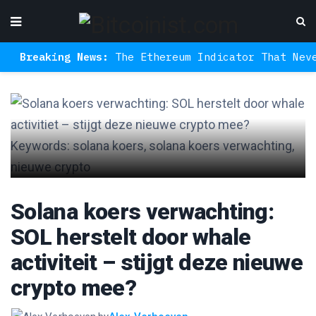
reaking News:
The Ethereum Indicator That Never Mi
Solana koers verwachting:
SOL herstelt door whale
activiteit – stijgt deze nieuwe
crypto mee?