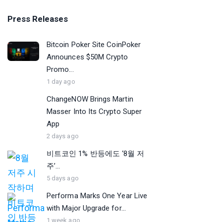
Press Releases
Bitcoin Poker Site CoinPoker
Announces $50M Crypto
Promo...
1 day ago
ChangeNOW Brings Martin
Masser Into Its Crypto Super
App
2 days ago
비트코인 1% 반등에도 ‘8월 저
주’...
5 days ago
Performa Marks One Year Live
with Major Upgrade for...
1 week ago