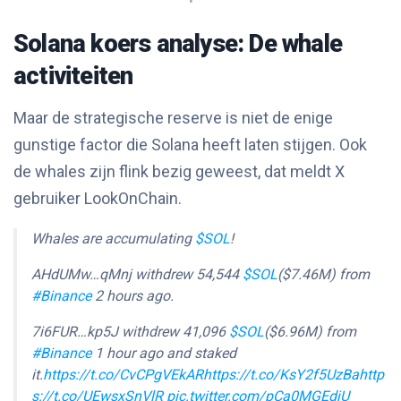
Solana koers analyse: De whale
activiteiten
Maar de strategische reserve is niet de enige
gunstige factor die Solana heeft laten stijgen. Ook
de whales zijn flink bezig geweest, dat meldt X
gebruiker LookOnChain.
Whales are accumulating
$SOL
!
AHdUMw…qMnj withdrew 54,544
$SOL
($7.46M) from
#Binance
2 hours ago.
7i6FUR…kp5J withdrew 41,096
$SOL
($6.96M) from
#Binance
1 hour ago and staked
it.
https://t.co/CvCPgVEkAR
https://t.co/KsY2f5UzBa
http
s://t.co/UEwsxSnVlR
pic.twitter.com/pCa0MGEdjU