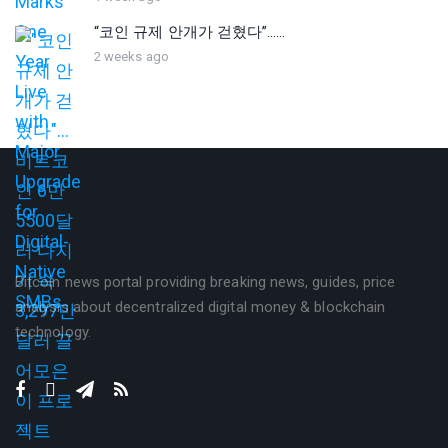
“코인 규제 안개가 걷혔다”…...
2 weeks ago
Bitcoin news portal providing breaking news, guides, price
analysis about decentralized digital money & blockchain
technology.